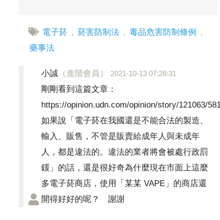
電子菸
，
菸害防制法
，
毒品危害防制條例
，
藥事法
小誠
（進階會員）
2021-10-13 07:28:31
剛剛看到這篇文章：
https://opinion.udn.com/opinion/story/121063/58
如果說「電子菸在我國還是不能合法的製造、
輸入、販售，不管是販賣給成年人與未成年
人，都是違法的。違法的業者將會被處行政罰
鍰」的話，還是很好奇為什麼現在市面上這麼
多電子菸商店，使用「某某 VAPE」的商店還
開得好好的呢？ 謝謝