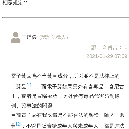
相關規定？
王琮儀
（認證法律人）
讚：
2
留言：
1
2021-01-29 07:09
電子菸因為不含菸草成分，所以並不是法律上的
[1]
「菸品
」。而電子菸如果另外有含毒品、含尼古
丁，或者是宣稱療效，另外會有毒品危害防制條
例、藥事法的問題。
目前電子菸在我國還是不能合法的製造、輸入、販
[2]
售
，不管是販賣給成年人與未成年人，都是違法