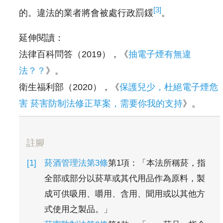
[3]
的。違法的業者將會被處行政罰鍰
。
延伸閱讀：
法律百科問答（2019），《
抽電子煙有無違
法？？
》。
衛生福利部（2020），《
保護兒少，杜絕電子煙危
害 菸害防制法修正草案，需要你我的支持
》。
註腳
菸酒管理法第3條
第1項：「本法所稱菸，指
全部或部分以菸草或其代用品作為原料，製
成可供吸用、嚼用、含用、聞用或以其他方
式使用之製品。」