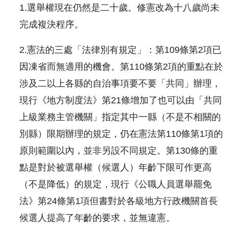
1.選舉權現在仍然是二十歲。修憲改為十八歲尚未
完成複決程序。
2.憲法的三處「法律別有規定」：第109條第2項已
因凍省而無適用的機會。第110條第2項的重點在於
涉及二以上各縣的自治事項要不要「共同」辦理，
現行《地方制度法》第21條增加了也可以由「共同
上級業務主管機關」指定其中一縣（不是不相關的
別縣）限期辦理的規定，仍在憲法第110條第1項的
原則範圍以內，並非另設不同規定。第130條的重
點是對於被選舉權（候選人）年齡下限可作更高
（不是降低）的規定，現行《公職人員選舉罷免
法》第24條第1項但書對於各級地方行政機關首長
候選人提高了年齡的要求，並無違憲。