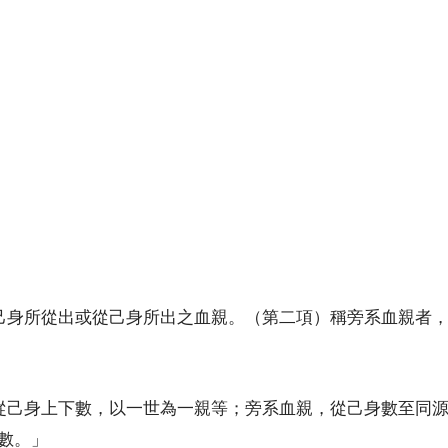
己身所從出或從己身所出之血親。（第二項）稱旁系血親者
從己身上下數，以一世為一親等；旁系血親，從己身數至同
數。」