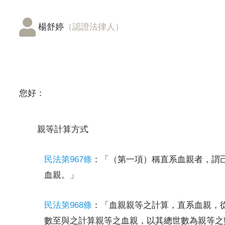
楊舒婷
（認證法律人）
您好：
親等計算方式
民法第967條
：「（第一項）稱直系血親者，謂
血親。」
民法第968條
：「血親親等之計算，直系血親，
數至與之計算親等之血親，以其總世數為親等之