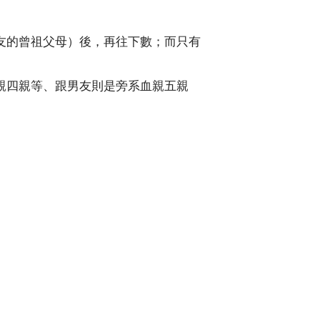
友的曾祖父母）後，再往下數；而只有
親四親等、跟男友則是旁系血親五親