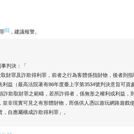
[1]
罪
，建議報警。
刑事判決：「
詐欺取財罪及詐欺得利罪，前者之行為客體係指財物，後者則
利益（最高法院著有86年度臺上字第3534號判決意旨可資
1項詐欺取財罪之範疇，若所詐得者，係無形之權利或利益，
，並非現實可見之有形體財物，而係供人憑以遊玩網路遊戲
賣，自應屬構成詐欺得利罪」。