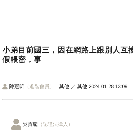
小弟目前國三，因在網路上跟別人互
假帳密，事
陳冠昕
（進階會員）
‧
其他
／
其他
2024-01-28 13:09
吳寶瓏
（認證法律人）