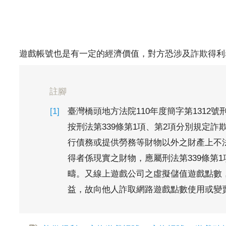
遊戲帳號也是有一定的經濟價值，對方恐涉及詐欺得利
註腳
臺灣橋頭地方法院110年度簡字第1312號
按刑法第339條第1項、第2項分別規定
行債務或提供勞務等財物以外之財產上不法
得者係現實之財物，應屬刑法第339條第
疇。又線上遊戲公司之虛擬儲值遊戲點數
益，故向他人詐取網路遊戲點數使用或變