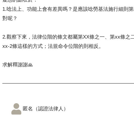
1.唸法上、功能上會有差異嗎？是應該唸勞基法施行細則
對呢？
2.觀察下來，法律位階的條文都屬第XX條之一、第xx條之
xx-2條這樣的方式；法規命令位階的則相反。
求解釋謝謝🙏
匿名（認證法律人）