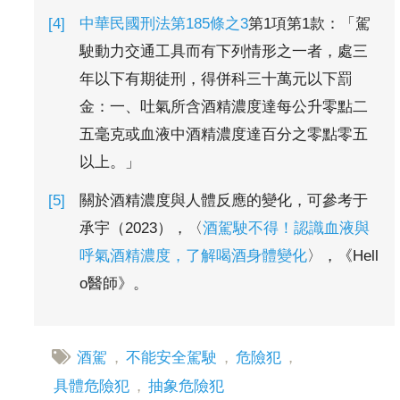
中華民國刑法第185條之3
第1項第1款：「駕
駛動力交通工具而有下列情形之一者，處三
年以下有期徒刑，得併科三十萬元以下罰
金：一、吐氣所含酒精濃度達每公升零點二
五毫克或血液中酒精濃度達百分之零點零五
以上。」
關於酒精濃度與人體反應的變化，可參考于
承宇（2023），〈
酒駕駛不得！認識血液與
呼氣酒精濃度，了解喝酒身體變化
〉，《Hell
o醫師》。
酒駕
，
不能安全駕駛
，
危險犯
，
具體危險犯
，
抽象危險犯