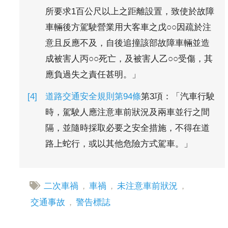
所要求1百公尺以上之距離設置，致使於故障
車輛後方駕駛營業用大客車之戊○○因疏於注
意且反應不及，自後追撞該部故障車輛並造
成被害人丙○○死亡，及被害人乙○○受傷，其
應負過失之責任甚明。」
道路交通安全規則第94條
第3項：「汽車行駛
時，駕駛人應注意車前狀況及兩車並行之間
隔，並隨時採取必要之安全措施，不得在道
路上蛇行，或以其他危險方式駕車。」
二次車禍
，
車禍
，
未注意車前狀況
，
交通事故
，
警告標誌