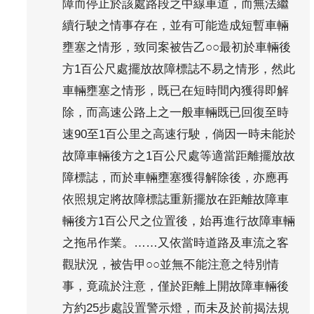
障而停止於該處路段之中線車道，而無法繼
續行駛之情事存在，並有可能造成短暫車輛
壅塞之情形，致同案被告乙○○最初於車輛後
方1百公尺處擺放故障標誌不易之情形，然此
車輛壅塞之情形，既已在短時間內獲得即解
除，而高速公路上之一般車輛既已回復至時
速90至1百公里之高速行駛，倘因一時未能於
故障車輛後方之1百公尺處等適當距離擺放故
障標誌，而於車輛壅塞獲得解除後，亦應再
依照規定將故障標誌重新擺放在距離故障車
輛後方1百公尺之位置後，始再進行故障車輛
之拖吊作業。……又依當時道路及車流之客
觀狀況，被告甲○○並無不能注意之特別情
事，竟疏於注意，僅於距離上開故障車輛後
方約25步處設置警示燈，而未及於前揭法規