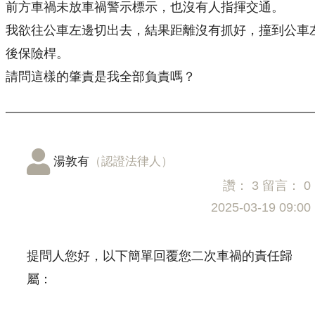
前方車禍未放車禍警示標示，也沒有人指揮交通。
我欲往公車左邊切出去，結果距離沒有抓好，撞到公車
後保險桿。
請問這樣的肇責是我全部負責嗎？
湯敦有
（認證法律人）
讚：
3
留言：
0
2025-03-19 09:00
提問人您好，以下簡單回覆您二次車禍的責任歸
屬：