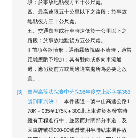
段：於事故地點後方五十公尺處。
四、最高速限五十公里以下之路段：於事故
地點後方三十公尺處。
五、交通壅塞或行車時速低於十公里以下之
路段：於事故地點後方五公尺處。
II 前項各款情形，遇雨霧致視線不清時，適當
距離應酌予增加；其有雙向或多向車流通
過，應另於前方或周邊適當處所為必要之放
置。」
臺灣高等法院臺中分院98年度交上訴字第363
號刑事判決
：「本件國道一號中山高速公路1
78K＋035至175K＋300北上車道於案發當時
雖有工程進行中，並因而封閉部分車道，及
因車牌號碼000-00號營業用半聯結車機件故