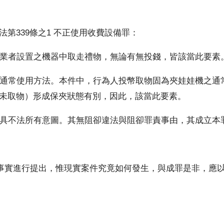
第339條之1 不正使用收費設備罪：
者設置之機器中取走禮物，無論有無投錢，皆該當此要素
常使用方法。本件中，行為人投幣取物固為夾娃娃機之通
未取物）形成保夾狀態有別，因此，該當此要素。
不法所有意圖。其無阻卻違法與阻卻罪責事由，其成立本
之事實進行提出，惟現實案件究竟如何發生，與成罪是非，應