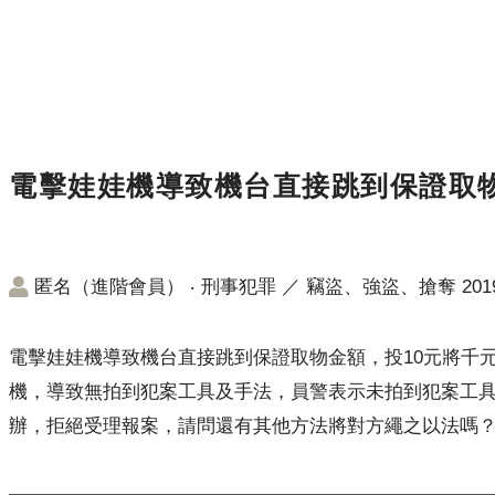
電擊娃娃機導致機台直接跳到保證取
匿名（進階會員）
‧
刑事犯罪
／
竊盜、強盜、搶奪
2019
電擊娃娃機導致機台直接跳到保證取物金額，投10元將千
機，導致無拍到犯案工具及手法，員警表示未拍到犯案工
辦，拒絕受理報案，請問還有其他方法將對方繩之以法嗎