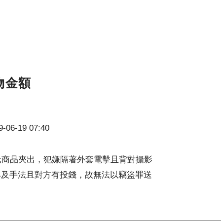
物金額
-06-19 07:40
元商品夾出，犯嫌隔著外套電擊且背對攝影
具及手法且對方有投錢，故無法以竊盜罪送
？