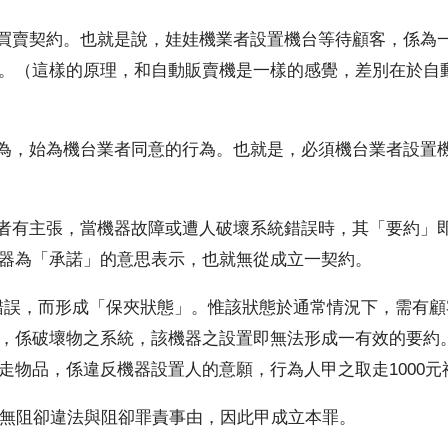
約。也就是說，娃娃機業者設置機台等待顧客，係為一
。（這樣的原理，和自動販賣機是一樣的感覺，差別在於自
為機台業者同意的行為。也就是，必須機台業者設置機
張，當機器故障或遭人破壞系統錯誤時，其「要約」即
器為「承諾」的意思表示，也就無從成立一契約。
，而形成「保夾狀態」。惟該狀態於通常情況下，需有顧
，係破壞物之系統，該機器之設置即無法形成一有效的要約。
走物品，係違反機器設置人的意願，行為人甲之取走1000元
阻卻違法與阻卻罪責事由，因此甲成立本罪。