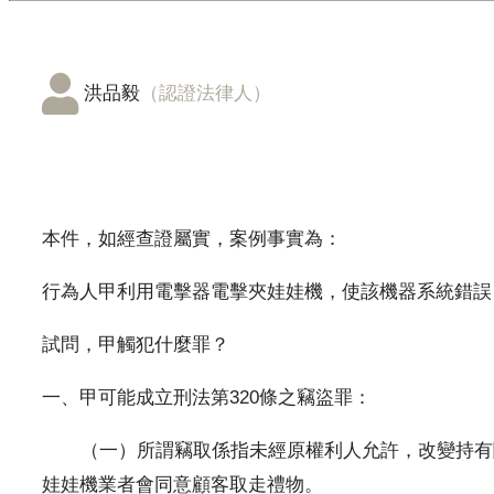
洪品毅
（認證法律人）
本件，如經查證屬實，案例事實為：
行為人甲利用電擊器電擊夾娃娃機，使該機器系統錯誤
試問，甲觸犯什麼罪？
一、甲可能成立刑法第320條之竊盜罪：
（一）所謂竊取係指未經原權利人允許，改變持有關
娃娃機業者會同意顧客取走禮物。