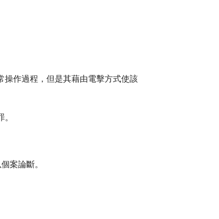
。
常操作過程，但是其藉由電擊方式使該
罪。
以個案論斷。