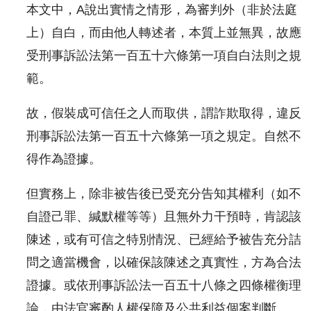
本文中，A說出實情之情形，為審判外（非於法庭
上）自白，而由他人轉述者，本質上並無異，故應
受刑事訴訟法第一百五十六條第一項自白法則之規
範。
故，假裝成可信任之人而取供，謂詐欺取得，違反
刑事訴訟法第一百五十六條第一項之規定。自然不
得作為證據。
但實務上，除非被告後已受充分告知其權利（如不
自證己罪、緘默權等等）且無外力干預時，肯認該
陳述，或有可信之特別情況、已經給予被告充分詰
問之適當機會，以確保該陳述之真實性，方為合法
證據。或依刑事訴訟法一百五十八條之四條權衡理
論，由法官審酌人權保障及公共利益個案判斷。