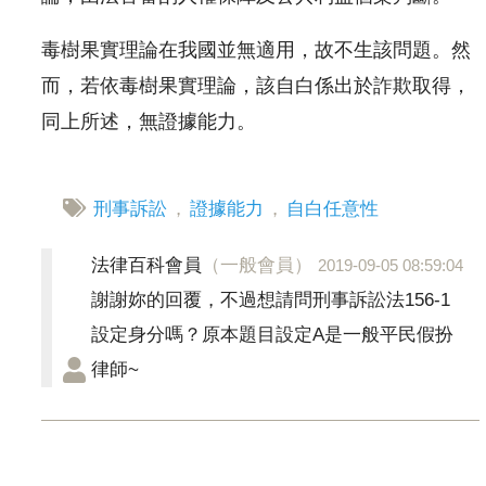
毒樹果實理論在我國並無適用，故不生該問題。然
而，若依毒樹果實理論，該自白係出於詐欺取得，
同上所述，無證據能力。
刑事訴訟
，
證據能力
，
自白任意性
法律百科會員
（一般會員）
2019-09-05 08:59:04
謝謝妳的回覆，不過想請問刑事訴訟法156-1
設定身分嗎？原本題目設定A是一般平民假扮
律師~