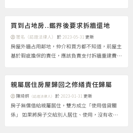
現場具體情況，才可以認定能不能符合民法第787
至789條各該規定來主張通行權。建議洽請里長協
調溝通，或者洽詢專業律師處理。本網歉難解答具
買到占地房..鑑界後要求拆牆還地
體個案。
（more...）
匿名（認證法律人）
於
2023-05-31
更新
房屋外牆占用鄰地，仲介和買方都不知道，前屋主
基於瑕疵擔保的責任，應該負責支付拆牆重建費
用。（見民法第349條）
（more...）
親屬居住房屋歸回之修繕責任歸屬
陳琦姸
於
2023-01-31
更新
（認證法律人）
房子無償借給親屬居住，雙方成立「使用借貸關
係」 如果將房子交給別人居住、使用，沒有收房
租，這種可能發生在親人或好友間無償使用後返還
的情形，法律上認為出借房子的貸與人和居住的借