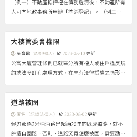
（例一）不動產抵押權在債務還清後，不動產所有
人可向地政事務所申辦「塗銷登記」。 （例二）
某甲把自己所擁有的房子及其土地賣給某乙，需要
前往地政事務所申辦「移轉登記」。 例一是抵押
權的喪失，例二是所有權的變更，依照民法第758
大樓管委會權限
條規定，非經登記不...
（more...）
吳寶瓏
於
2023-08-10
更新
（認證法律人）
公寓大廈管理條例已就區分所有權人或住戶違反規
約或法令訂有處理方式，在未有法律授權之情形
下，管委會決議或區權會決議、規約均無裁罰住戶
權限，如以管委會決議或區權會決議、規約為裁罰
住戶之依據，其依據均屬無效。 註腳 公寓大廈
道路被圍
管理條...
（more...）
匿名（認證法律人）
於
2023-08-02
更新
假如那條3米柏油路是超過20年的既成道路，就不
許擅自圍路。否則，道路究竟怎麼被圍，需要勘看