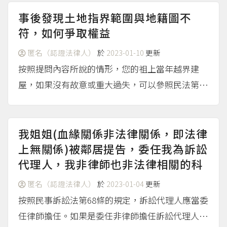
用人之間成立了「使用借貸關係」。 至於提問人
事後發現土地指界範圍與地籍圖不
提到從未跟弟弟打...
符，如何爭取權益
（more...）
匿名（認證法律人）
於
2023-01-10
更新
按照提問內容所說的情形，您的祖上當年越界建
屋，如果沒有故意或重大過失，可以參照民法第79
6條規定，向賣方的後人洽購越界那部分的土地；
萬一對方提起拆屋還地的訴訟，您可請求法院適用
第796條之1規定，斟酌全盤情況免於拆除房屋。關
我姐姐(血緣關係非法律關係，即法律
於土地所有權爭議...
上無關係)被鄰居提告，委任我為訴訟
（more...）
代理人，我非律師也非法律相關的科
匿名（認證法律人）
於
2023-01-04
更新
按照民事訴訟法第68條的規定，訴訟代理人應當委
任律師擔任。如果是委任非律師擔任訴訟代理人，