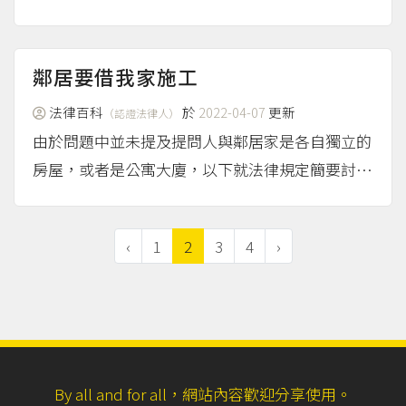
動產的所有權人，而且是在與丈夫結婚後才取得的
「婚後財產」。在「法定財產制」裡，依民法第10
17條第1項規定，婚後受贈的不動產屬於妳個人所
鄰居要借我家施工
有；又依第102...
（more...）
法律百科
於
2022-04-07
更新
（認證法律人）
由於問題中並未提及提問人與鄰居家是各自獨立的
房屋，或者是公寓大廈，以下就法律規定簡要討
論，如有進一步疑問，建議洽詢專業律師。 自己
家一定要配合鄰居修繕嗎？ 公寓大廈住戶有配合
‹
1
2
3
4
›
修繕的義務 依據公寓大廈管理條例的規定，如果
其他住戶必須要維護、修...
（more...）
By all and for all，網站內容歡迎分享使用。