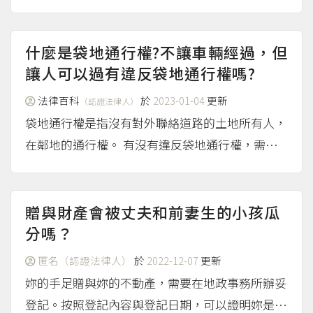
必須獲得審判長的許可。又依《民事事件委任非律
師為訴訟代理人許可準則》第3條的規定，當事人
可以委任三親等以內的血親為訴訟代理人，必須獲
什麼是袋地通行權?不讓車輛經過，但
得該案審判長的許可...
讓人可以過有違反袋地通行權嗎?
（more...）
法律百科
於
2023-01-04
更新
（認證法律人）
袋地通行權是指沒有對外聯絡道路的土地所有人，
在鄰地的通行權。 有沒有違反袋地通行權，需要
個案判斷土地是否可以達到「通常使用」。 以下
詳細說明： 什麼是袋地通行權 袋地通行權是為了
發揮土地價值 「袋地」一詞是參考日本法規定而
贈與財產會被丈夫和前妻生的小孩瓜
來，指沒有對外聯絡...
分嗎？
（more...）
匿名（認證法律人）
於
2022-12-07
更新
妳的手足贈與妳的不動產，需要在地政事務所辦妥
登記。按照登記內容與登記日期，可以證明妳是不