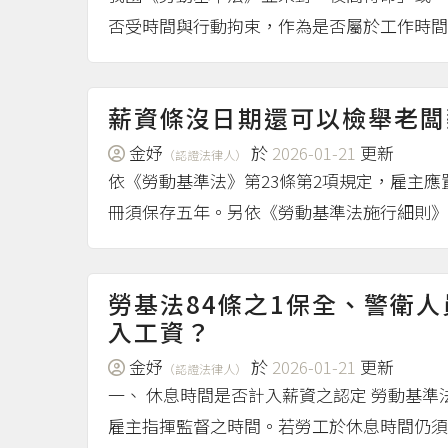
否受時間與行動拘束，作為是否屬於工作時間的
薪資條沒日期還可以檢舉老闆
金妤
於
2026-01-21
更新
（認證法律人）
依《勞動基準法》第23條第2項規定，雇主
冊須保存五年。另依《勞動基準法施行細則》第
勞基法84條之1保全、警衛
入工資？
金妤
於
2026-01-21
更新
（認證法律人）
一、 休息時間是否計入薪資之認定 勞動基
雇主指揮監督之時間。若勞工於休息時間仍須