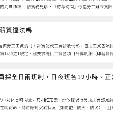
判斷標準。 依實務見解，「待命時間」係指勞工雖未實際提.
薪資違法嗎
應置備勞工工資清冊，詳實記載工資發放情形，包括工資各項
14條之1規定，雖要求提供工資各項目計算明細（即薪資條）
人員採全日兩班制，日夜班各12小時。
準法中對休息時間並未有明確定義，然依據現行勞動法實務見
在哨待命、隨時應對突發狀況（如防盜、防火、防災），且無他