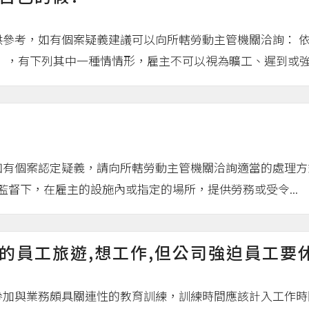
供參考，如有個案疑義建議可以向所轄勞動主管機關洽詢： 
），有下列其中一種情情形，雇主不可以視為曠工、遲到或強迫
有個案認定疑義，請向所轄勞動主管機關洽詢適當的處理方式： 
揮監督下，在雇主的設施內或指定的場所，提供勞務或受令...
（
的員工旅遊,想工作,但公司強迫員工要
參加與業務頗具關連性的教育訓練，訓練時間應該計入工作