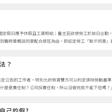
，國定假日應予休假且工資照給；雇主若欲使勞工於該日出勤
到職時曾概括同意配合排班為由，即認定勞工「默示同意」調移
法？
核定公告的工作者，特別允許勞資雙方可以約定排除勞動基
什麼是責任制？公司採責任制，所以沒做完就不能下班嗎？」、
自己的假?