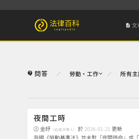
文

法律百科 Legispedia
問答
勞動‧工作
所有主

／
／
夜間工時
金妤
於
2026-01-21
更新
（認證法律人）
我國《勞動基準法》並未對「夜間待命」或「