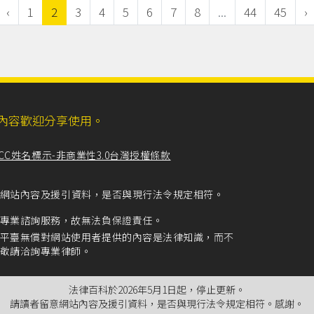
‹
1
2
3
4
5
6
7
8
...
44
45
›
ll，網站內容歡迎分享使用。
CC姓名標示-非商業性3.0台灣授權條款
留意網站內容及援引資料，是否與現行法令規定相符。
專業諮詢服務，故無法負保證責任。
平臺無償對網站使用者提供的內容是法律知識，而不
敬請洽詢專業律師。
法律百科於2026年5月1日起，停止更新。
請讀者留意網站內容及援引資料，是否與現行法令規定相符。感謝。