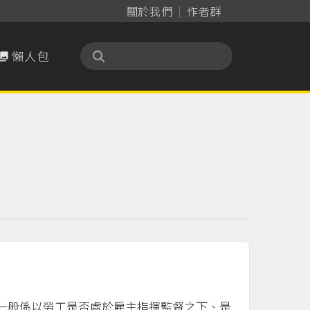
關於我們
作者群
懶人包

一般係以勞工是否處於雇主指揮監督之下、是