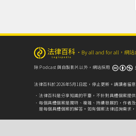
‧
By all and for a
除 Podcast 與自製影片以外，網站採用
法律百科於2026年5月1日起，停止更新。請讀者
法律百科是分享知識的平臺，不針對具體個案提供
每個具體個案是獨特、複雜、持續發展的，作者及
是每個具體個案的解答。如有個案法律諮詢需求，