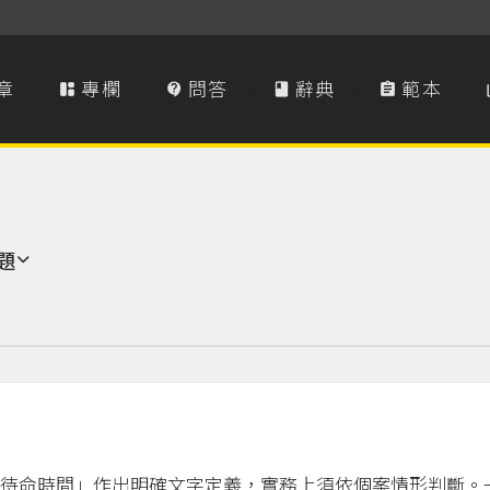
章
專欄
問答
辭典
範本




題
待命時間」作出明確文字定義，實務上須依個案情形判斷。