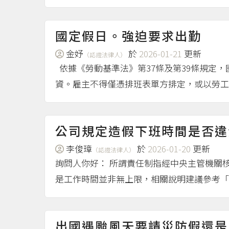
國定假日。強迫要求出勤
金妤
於
2026-01-21
更新
（認證法律人）
依據《勞動基準法》第37條及第39條規定
資。雇主不得僅憑排班表單方排定，或以勞工
公司規定造假下班時間是否違
李俊璋
於
2026-01-20
更新
（認證法律人）
詢問人你好： 所謂責任制指經中央主管機關
是工作時間並非無上限，相關說明建議參考「
出國遇颱風天要請災防假還是