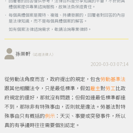
． 回覆者的回答僅供參考，法律百科是分享知識的平臺，不針對具
體個案提供專業諮詢服務，故無法負保證責任。
． 每個具體個案是獨特、複雜、持續發展的，回覆者對回答的內容
是法律知識，而不是每個具體個案的解答。
如有個案法律諮詢需求，敬請洽詢專業律師。
孫崇軒
（認證法律人）
2020-03-03 07:14
從勞動法角度而言，政府提出的規定，包含
勞動基準法
跟其他相關法令，只是最低標準，假如
雇主
對
勞工
比政
府規定的還好，那就沒有問題；但假如連最低標準都達
不到，那除非有特殊事由，否則就是違法。勞基法對特
殊事由只有概括的
例示
：天災、事變或突發事件，所以
真的有爭議時往往需要個別認定。