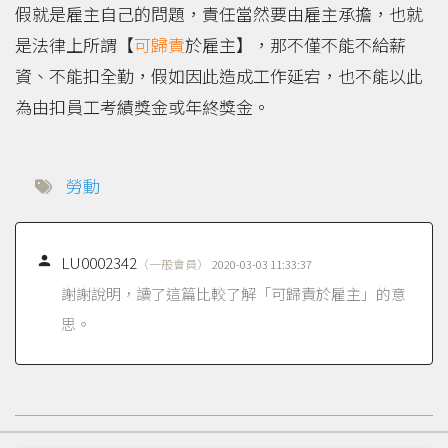
假就是雇主自己的問題，責任當然要由雇主承擔，也就
是法律上所謂【
可歸責
於雇主】，那不僅不能不給薪
資、不能扣全勤，假如因此造成工作延宕，也不能以此
為由扣員工考績獎金或年終獎金。
勞動

LU0002342
（一般會員）
2020-03-03 11:33:37
謝謝說明，讀了這篇比較了解「可歸責於雇主」的意
思。