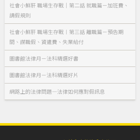
社會小鮮肝 職場生存戰｜第二話 就職篇－加班費、
請假規則
社會小鮮肝 職場生存戰︱第三話 離職篇－預告期
間、謀職假、資遣費、失業給付
圖書館法律月－法科精選好書
圖書館法律月－法科精選好片
網路上的法律問題—法律如何應對假訊息