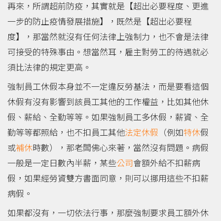
再來，所謂超前防疫，其實就是【超出必要程度、更進
一步的防止疫情發展措施】，既然是【超出必要程
度】，那當然就沒有任何法律上強制力，也不會是法律
可接受的特殊事由。想當然耳，雇主對勞工的待遇就必
須比法律的規定更高。
強制員工休假本身並不一定違反勞基法，而是要看這個
休假有沒有影響到該員工其他的工作權益，比如其他休
假、薪給、全勤等等。如果強制員工多休假，薪資、全
勤等等都照給，也不扣員工其他
法定休假
（例如
特休
假
或
補休
時數），那老闆佛心來著，當然沒有問題。病假
一般是一定日數內半薪，某些
公司
會額外給不扣薪病
假，如果經勞資雙方書面同意，則可以挪用這些不扣薪
病假。
如果都沒有，一切依法行事，那麼強制要求員工額外休