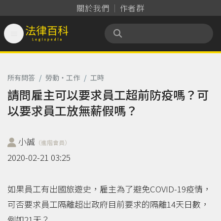
關於我們
作者群

法律百科 Legispedia
所有問答
/
勞動‧工作
/
工時
請問雇主可以要求員工超前防疫嗎？可
以要求員工放無薪假嗎？
小誠
（進階會員）
2020-02-21 03:25
如果員工有出國旅遊史，雇主為了避免COVID-19疫情，
可否要求員工隔離超出政府目前要求的隔離14天日數，
例如21天？