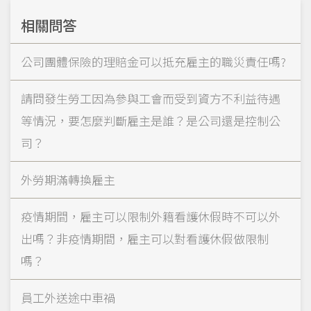
相關問答
公司團體保險的理賠金可以抵充雇主的職災責任嗎?
請問發生勞工因為參與工會而受到資方不利益待遇
等情況，要怎麼判斷雇主是誰？是公司還是控制公
司？
外勞期滿轉換雇主
疫情期間，雇主可以限制外籍看護休假時不可以外
出嗎？非疫情期間，雇主可以對看護休假做限制
嗎？
員工外送途中車禍