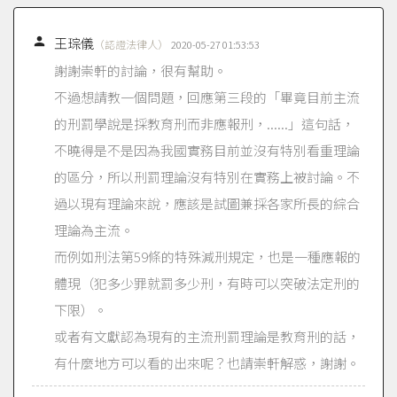

王琮儀
（認證法律人）
2020-05-27 01:53:53
謝謝崇軒的討論，很有幫助。
不過想請教一個問題，回應第三段的「畢竟目前主流
的刑罰學說是採教育刑而非應報刑，......」這句話，
不曉得是不是因為我國實務目前並沒有特別看重理論
的區分，所以刑罰理論沒有特別在實務上被討論。不
過以現有理論來說，應該是試圖兼採各家所長的綜合
理論為主流。
而例如刑法第59條的特殊減刑規定，也是一種應報的
體現（犯多少罪就罰多少刑，有時可以突破法定刑的
下限）。
或者有文獻認為現有的主流刑罰理論是教育刑的話，
有什麼地方可以看的出來呢？也請崇軒解惑，謝謝。