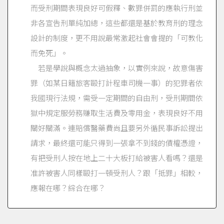
而受刑期間表現良好可假釋、數罪併罰的應執行刑並
非各宣告刑單純加總，這些都還是基於教育刑的理念
設計的制度，更不用說最常激起社會會提的「可教化
而免死」。
若是學說與概念太過抽象，以實例來說，故意傷害
罪（如某日籍旅客毆打計程車司機一事）的犯罪者依
我國現行法規，需受一定期間的自由刑，受刑期間依
獄中規定服勞務賺取生活費及零用金，表現良好不用
關好關滿。連賠償醫藥費尚且要另外循民事訴訟提出
請求，最終還可能只得到一張拿不到錢的債權憑證，
有把受刑人按在地上二十大板打給被害人看嗎？還是
准許被害人同樣毆打一頓受刑人？跟「抵罪」相較，
應報在哪？綜合在哪？