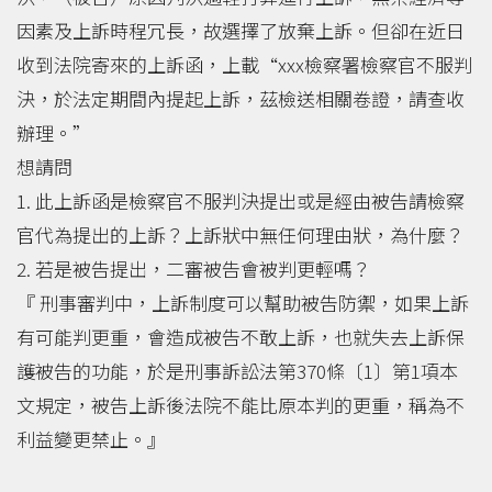
因素及上訴時程冗長，故選擇了放棄上訴。但卻在近日
收到法院寄來的上訴函，上載“xxx檢察署檢察官不服判
決，於法定期間內提起上訴，茲檢送相關卷證，請查收
辦理。”
想請問
1. 此上訴函是檢察官不服判決提出或是經由被告請檢察
官代為提出的上訴？上訴狀中無任何理由狀，為什麼？
2. 若是被告提出，二審被告會被判更輕嗎？
『 刑事審判中，上訴制度可以幫助被告防禦，如果上訴
有可能判更重，會造成被告不敢上訴，也就失去上訴保
護被告的功能，於是刑事訴訟法第370條〔1〕第1項本
文規定，被告上訴後法院不能比原本判的更重，稱為不
利益變更禁止。』