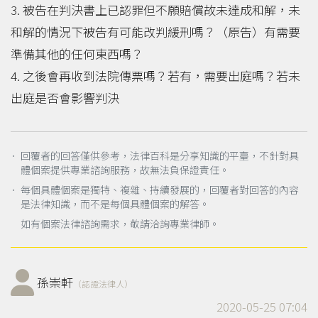
3. 被告在判決書上已認罪但不願賠償故未達成和解，未
和解的情況下被告有可能改判緩刑嗎？（原告）有需要
準備其他的任何東西嗎？
4. 之後會再收到法院傳票嗎？若有，需要出庭嗎？若未
出庭是否會影響判決
． 回覆者的回答僅供參考，法律百科是分享知識的平臺，不針對具
體個案提供專業諮詢服務，故無法負保證責任。
． 每個具體個案是獨特、複雜、持續發展的，回覆者對回答的內容
是法律知識，而不是每個具體個案的解答。
如有個案法律諮詢需求，敬請洽詢專業律師。
孫崇軒
（認證法律人）
2020-05-25 07:04