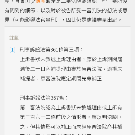
務，且會再次
傳喚
通常是二審法院要確認一些一審所沒
有問到的細節，以及對於被告所受一審判決的想法或意
見（可能影響法官量刑），因此仍是建議盡量出庭。
註腳
刑事訴訟法第361條第三項：
上訴書狀未敘述上訴理由者，應於上訴期間屆
滿後二十日內補提理由書於原審法院。逾期未
補提者，原審法院應定期間先命補正。
刑事訴訟法第367條：
第二審法院認為上訴書狀未敘述理由或上訴有
第三百六十二條前段之情形者，應以判決駁回
之。但其情形可以補正而未經原審法院命其補