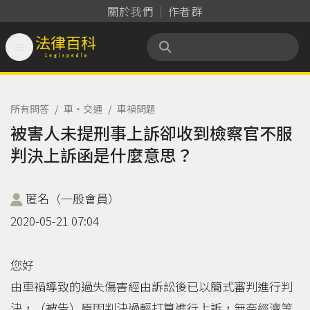
關於我們
作者群

法律百科 Legispedia
所有問答
/
車‧交通
/
車禍問題
被害人未提刑事上訴卻收到檢察官不服
判決上訴函是什麼意思？
匿名（一般會員）
2020-05-21 07:04
您好
由車禍導致的過失傷害經由訴訟後已以簡式審判進行判
決，（被告）原因判決過輕打算進行上訴，無奈經濟等