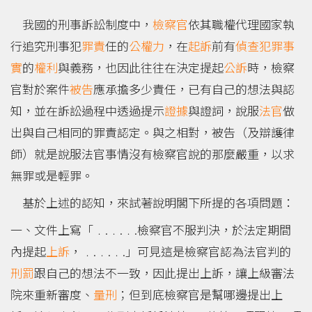
我國的刑事訴訟制度中，
檢察官
依其職權代理國家執
行追究刑事犯
罪責
任的
公權力
，在
起訴
前有
偵查
犯罪事
實
的
權利
與義務，也因此往往在決定提起
公訴
時，檢察
官對於案件
被告
應承擔多少責任，已有自己的想法與認
知，並在訴訟過程中透過提示
證據
與證詞，說服
法官
做
出與自己相同的罪責認定。與之相對，被告（及辯護律
師）就是說服法官事情沒有檢察官說的那麼嚴重，以求
無罪或是輕罪。
基於上述的認知，來試著說明閣下所提的各項問題：
一、文件上寫「﹒.﹒.﹒.檢察官不服判決，於法定期間
內提起
上訴
，﹒.﹒.﹒.」可見這是檢察官認為法官判的
刑罰
跟自己的想法不一致，因此提出上訴，讓上級審法
院來重新審度、
量刑
；但到底檢察官是幫哪邊提出上