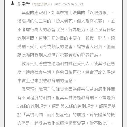

孫崇軒
（認證法律人）
2020-05-27 07:51:22
典型的應報刑，如漢摩拉比法典的「以眼還眼」、
漢高祖約法三章的「殺人者死，傷人及盜抵罪」，並
不考慮行為人的心智狀況、行為能力，甚至沒有什麼
減刑空間。這種刑罰的目的主要在「報復」犯人，讓
受刑人受到同等或類似的傷害，讓被害人出氣，繼而
藉此嚇阻受刑人或潛在犯罪者實施犯罪行為。
教育刑則著重在透過刑罰矯正受刑人，使其改正態
度、適應社會生活，避免日後再犯。綜合理論的學說
事實上也未脫離教育刑的理念。
儘管現在我國刑法確實會因為侵害法益的嚴重性而
有不同程度的刑罰，但其本質仍是教育刑。不論是第
59條的減刑規定，還是第61條的免刑規定，都還是基
於「其情可憫，而所犯甚輕」的前提，背後隱藏的概
念仍是「若妥為教化或環境情事變更，當不致此」，