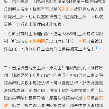
訴，這倒未必。因為刑事訴訟法第344條第三項跟第四項
分別明文規定，檢察官可以基於
告訴人
或犯罪被害人請
求提出上訴，也可以基於被告之利益提起上訴。所以這
要進一步看到上訴理由才能知道。
至於沒有附上訴理由狀，這是因為聲明上訴有時間限
制（所謂法定
不變期間
是以日曆日計算，
例假
日會被計
[1]
算在內），所以法律上也允許之後再補充上訴理由
。
二、若是被告提出上訴，原則上只能減輕刑罰或維持原
判，這就是閣下所引用文字的意涵；但如果第二審法院
認為原判決根本用錯法條，可以變更法條，那因為變更
法條造成量刑範圍不同，法律上例外允許加重刑罰。比
如說某甲踹計程車司機，原審法院認為就是
故意
傷害
既
遂
，結果上訴之後二審法院認為某甲都是往要害跟頭部