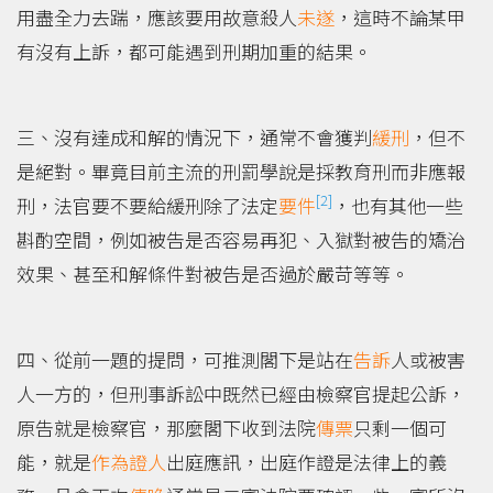
用盡全力去踹，應該要用故意殺人
未遂
，這時不論某甲
有沒有上訴，都可能遇到刑期加重的結果。
三、沒有達成和解的情況下，通常不會獲判
緩刑
，但不
是絕對。畢竟目前主流的刑罰學說是採教育刑而非應報
[2]
刑，法官要不要給緩刑除了法定
要件
，也有其他一些
斟酌空間，例如被告是否容易再犯、入獄對被告的矯治
效果、甚至和解條件對被告是否過於嚴苛等等。
四、從前一題的提問，可推測閣下是站在
告訴
人或被害
人一方的，但刑事訴訟中既然已經由檢察官提起公訴，
原告就是檢察官，那麼閣下收到法院
傳票
只剩一個可
能，就是
作為
證人
出庭應訊，出庭作證是法律上的義