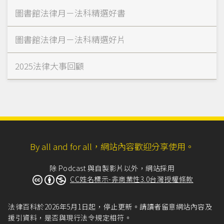
圖書館法律月－法科精選好書
圖書館法律月－法科精選好片
2025法律大事回顧
By all and for all，網站內容歡迎分享使用。
除 Podcast 與自製影片以外，網站採用
CC姓名標示-非商業性3.0台灣授權條款
法律百科於2026年5月1日起，停止更新。請讀者留意網站內容及
援引資料，是否與現行法令規定相符。