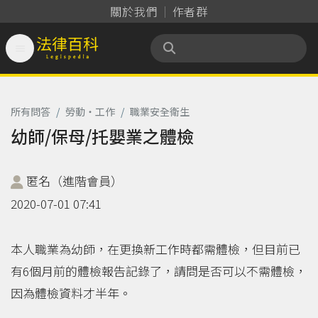
關於我們
作者群

法律百科 Legispedia
所有問答
/
勞動‧工作
/
職業安全衛生
幼師/保母/托嬰業之體檢
匿名（進階會員）
2020-07-01 07:41
本人職業為幼師，在更換新工作時都需體檢，但目前已
有6個月前的體檢報告記錄了，請問是否可以不需體檢，
因為體檢資料才半年。