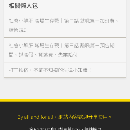
相關懶人包
社會小鮮肝 職場生存戰｜第二話 就職篇－加班費、
請假規則
社會小鮮肝 職場生存戰︱第三話 離職篇－預告期
間、謀職假、資遣費、失業給付
打工換宿，不能不知道的法律小知識！
By all and for all，網站內容歡迎分享使用。
除 Podcast 與自製影片以外，網站採用