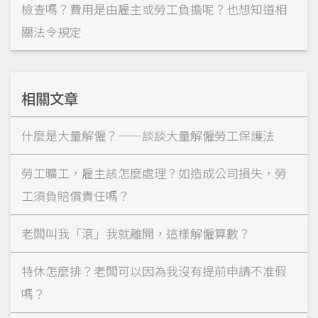
檢查嗎？費用是由雇主或勞工負擔呢？也想知道相
關法令規定
相關文章
什麼是大量解僱？——談談大量解僱勞工保護法
勞工曠工，雇主該怎麼處理？如造成公司損失，勞
工須負賠償責任嗎？
老闆叫我「滾」我就離開，這樣解僱算數？
特休怎麼排？老闆可以因為我沒有提前申請不准假
嗎？