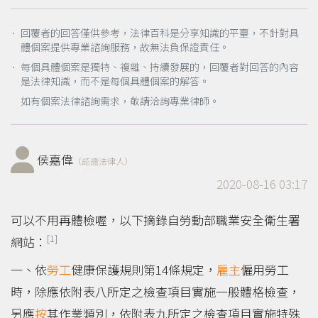
． 回覆者的回答僅供參考，法律百科是分享知識的平臺，不針對具
體個案提供專業諮詢服務，故無法負保證責任。
． 每個具體個案是獨特、複雜、持續發展的，回覆者對回答的內容
是法律知識，而不是每個具體個案的解答。
如有個案法律諮詢需求，敬請洽詢專業律師。
侯嘉偉
（認證法律人）
2020-08-16 03:17
可以不用再體檢喔，以下摘錄自勞動部職業安全衛生署
[1]
網站：
一、依
勞工
健康保護規則第14條規定，
雇主
僱用勞工
時，除應依附表八所定之檢查項目實施一般體格檢查，
另應
按
其作業類別，依附表九所定之檢查項目實施特殊