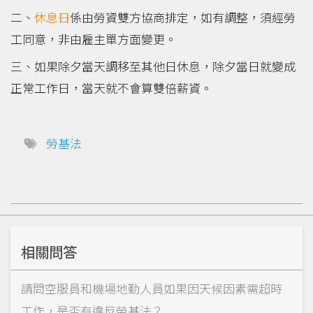
二、
休息日
係由勞資雙方協商排定，如有調整，須經勞
工同意，非由雇主單方面變更。
三、如果除夕當天調移至其他日休息，除夕當日就變成
正常工作日，當天就不會算雙倍薪資。
勞基法
相關問答
請問空服員和機場地勤人員如果因天候因素需超時
工作，是否有違反勞基法？