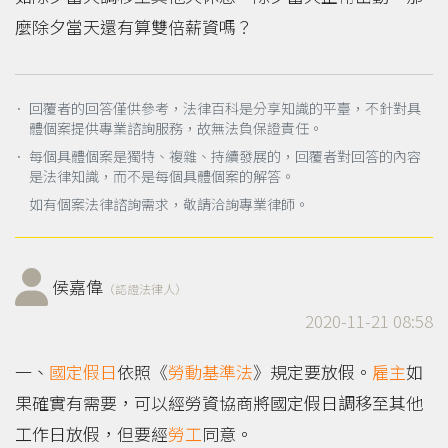
麼除夕當天還有算雙倍薪資嗎？
． 回覆者的回答僅供參考，法律百科是分享知識的平臺，不針對具
體個案提供專業諮詢服務，故無法負保證責任。
． 每個具體個案是獨特、複雜、持續發展的，回覆者對回答的內容
是法律知識，而不是每個具體個案的解答。
如有個案法律諮詢需求，敬請洽詢專業律師。
侯嘉偉
（認證法律人）
2020-11-21 08:58
一、
國定假日
依照《
勞動基準法
》規定要放假。
雇主
如
果確實有需要，可以經勞資協商將國定假日調移至其他
工作日放假，但要經
勞工
同意。