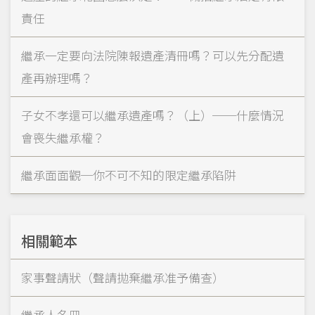
責任
繼承一定要向法院陳報遺產清冊嗎？可以先分配遺
產再辦理嗎？
子女不孝還可以繼承遺產嗎？（上）──什麼情況
會喪失繼承權？
繼承面面觀─你不可不知的限定繼承陷阱
相關範本
家事聲請狀（聲請拋棄繼承准予備查）
繼承人名冊