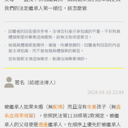
我們的法定繼承人第一順位，該怎麼做
． 回覆者的回答僅供參考，法律百科是分享知識的平臺，不針對具
體個案提供專業諮詢服務，故無法負保證責任。
． 每個具體個案是獨特、複雜、持續發展的，回覆者對回答的內容
是法律知識，而不是每個具體個案的解答。
如有個案法律諮詢需求，敬請洽詢專業律師。
匿名（認證法律人）
2024-04-10 22:44
被繼承人如果未婚（無
配偶
）而且沒有
收養
孩子（無
直
系血親卑親屬
），依照民法第1138條第2款規定，被繼
承人的父母便是
遺產
繼承人，在順序上優先於被繼承人