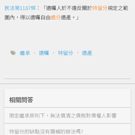
民法第1187條
：「遺囑人於不違反關於
特留分
規定之範
圍內，得以遺囑自由
處分
遺產。」
繼承
，
遺囑
，
特留分
，
遺產
相關問答
限定繼承原則下，無法償清之債務對債權人影響
特留份的缺點沒有彌補的辦法嗎?