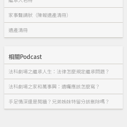
家事聲請狀（陳報遺產清冊）
遺產清冊
相關Podcast
法科劇場之繼承人生：法律怎麼規定繼承問題？
法科劇場之家和萬事興：遺囑應該怎麼寫？
手足情深還是鬩牆？兄弟姊妹特留分該刪除嗎？