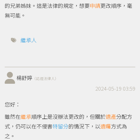
的兄弟姊妹。這是法律的規定，想要
申請
更改順序，毫
無可能。
繼承人
楊舒婷
（認證法律人）
2024-05-19 03:59
您好：
雖然在
繼承
順序上是沒辦法更改的，但關於
遺產
分配方
式，仍可以在不侵害
特留分
的情況下，以
遺囑
方式為
之。