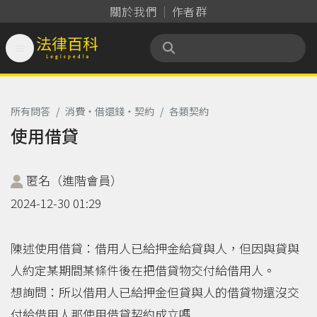
關於我們
作者群

法律百科 Legispedia
所有問答
/
消費‧借還錢‧契約
/
各類契約
使用借貸
匿名（進階會員）
2024-12-30 01:29
陳述使用借貸：借用人已給押金給貸與人，但因與貸與
人約定某期間某條件後在把借貸物交付給借用人。
想詢問：所以借用人已給押金但貸與人的借貸物還沒交
付給借用人那使用借貸契約成立嗎