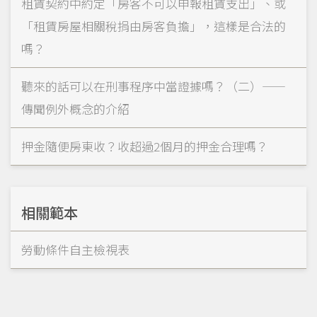
租賃契約中約定「房客不可以申報租賃支出」、或
「租賃房屋相關稅捐由房客負擔」，這樣是合法的
嗎？
聽來的話可以在刑事程序中當證據嗎？（二）——
傳聞例外概念的介紹
押金隨便房東收？收超過2個月的押金合理嗎？
相關範本
勞動條件自主檢視表