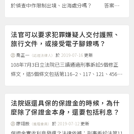
於偵查中作限制出境、出海處分嗎？ 答案是
可以，只要是在偵查中犯罪嫌疑人有犯罪嫌疑重大
的情形，檢察官認為有必要的時候，就可以在被告
沒有一定住、居所、有逃亡可能或有滅證、偽造證
法官可以要求犯罪嫌疑人交付護照、
據可能...
旅行文件，或接受電子腳鐐嗎？
（more...）
喬正一
於
2019-07-16
更新
（認證法律人）
108年7月3日立法院已三讀通過刑事訴訟5個修正
條文，這5個條文包括第116–2、117、121、456及
469條，這些條文都是防止犯罪嫌疑人、尚未有罪
確定以及已受有罪判決確定之被告逃亡的重大規
定。 刑事訴訟法為保全被告，原本有羈押、具
法院返還具保的保證金的時候，為什
保、...
麼除了保證金本身，還要包括利息？
（more...）
廖翊辰
於
2019-07-12
更新
（進階會員）
保證金實收利息發還之法律依據：刑事訴訟法第11