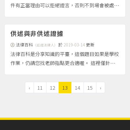
件有正當理由可以拒絕證言，否則不到場會被處以
罰鍰。 詳細請參考本站吳巡龍的作品：被傳喚為
證人，可以拒絕作證嗎？——拒絕證言權
（mor
e...）
供述與非供述證據
法律百科
於
2019-03-14
更新
（認證法律人）
法律百科是分享知識的平臺，這個題目如果是學校
作業，仍請您找老師指點更合適喔。 這裡僅針對
「供述證據」及「非供述證據」稍作說明： 供述
證據 「供述證據」是基於人的知識經驗，而以表
‹
11
12
13
14
15
›
示人的思想意思為內容之證據。也就是「以人之認
知經驗」作為證據之內...
（more...）