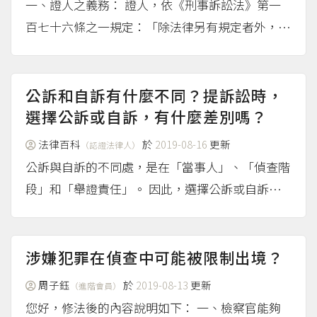
一、證人之義務： 證人，依《刑事訴訟法》第一
百七十六條之一規定：「除法律另有規定者外，不
問何人，於他人之案件，有為證人之義務。」因
此，既然是義務，一旦被檢方或法院鎖定為證人，
就一定要到庭作證。 二、證人之處罰： 接到傳票
公訴和自訴有什麼不同？提訴訟時，
的證人有到場的義務，...
選擇公訴或自訴，有什麼差別嗎？
（more...）
法律百科
於
2019-08-16
更新
（認證法律人）
公訴與自訴的不同處，是在「當事人」、「偵查階
段」和「舉證責任」。 因此，選擇公訴或自訴，
在訴訟流程會有不同。 詳細請參考文章： 黃于玉
（2019），《什麼是公訴？什麼是自訴？》、 黃
于玉（2019），《提訴訟時，選擇公訴或自訴有什
涉嫌犯罪在偵查中可能被限制出境？
麼不同？》...
（more...）
周子鈺
於
2019-08-13
更新
（進階會員）
您好，修法後的內容說明如下： 一、檢察官能夠