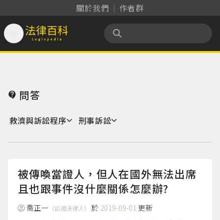
關於我們
作者群

法律百科 Legispedia
問答

救濟與訴訟程序
刑事訴訟
被傳喚當證人，但人在國外無法出席
且也跟事件沒什麼關係怎麼辦?
喬正一
於
2019-09-01
更新
（認證法律人）