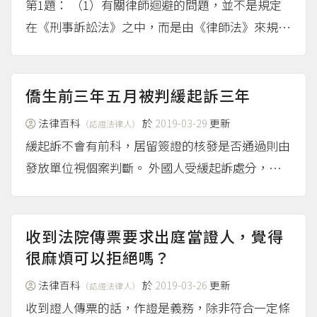
第1題： （1）有關律師迴避的問題，並不是規定
在《刑事訴訟法》之中，而是由《律師法》來規
範。 依照《律師法》第38條第1項的規定：「律師
與法院院長或檢察署檢察長有配偶、五親等內血親
或三親等內姻親之關係者，不得在該法院辦理訴訟
僑生前三年五月被判緩起訴三年
事件。」 同法條...
（more...）
法律百科
於
2019-03-29
更新
（認證法律人）
緩起訴不會有前科，居留簽證的核發是否通過則由
發放單位視個案判斷。 外國人受緩起訴處分，禁
止入國期間為2年 依入出國及移民法，外國人在我
國有犯罪紀錄禁止入國。 如果是入國後才發現有
犯罪紀錄，入出國及移民署可以強制驅逐出國。
收到法院傳票要求出庭當證人，覺得
經檢察...
很麻煩可以拒絕嗎？
（more...）
法律百科
於
2019-03-26
更新
（認證法律人）
收到證人傳票的話，作證是義務，除非符合一定條