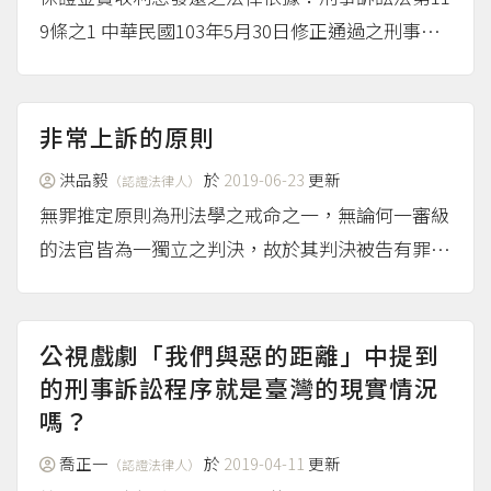
9條之1 中華民國103年5月30日修正通過之刑事訴
訟法第119條之1，經總統於103年6月18日公布，
已於103年12月18日施行，其中第1項前段規定：
「以現金繳納保證金具保者，保...
（more...）
非常上訴的原則
洪品毅
於
2019-06-23
更新
（認證法律人）
無罪推定原則為刑法學之戒命之一，無論何一審級
的法官皆為一獨立之判決，故於其判決被告有罪之
前，應遵守此一原則，且不論其是否為上訴審或原
審法院。
（more...）
公視戲劇「我們與惡的距離」中提到
的刑事訴訟程序就是臺灣的現實情況
嗎？
喬正一
於
2019-04-11
更新
（認證法律人）