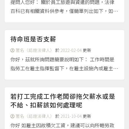
提問人您好： 關於員工旅遊與資遣的問題，法律
百科已有相關資料供參考，僅簡單列出如下，如果
有實際個案上的困難，則建議尋求勞動部的勞工諮
詢專線或專業律師的協助。 與員工旅遊與資遣相
關的資料 匿名（2019），《員工旅遊假爭
待命班是否支薪
議？》。 匿名（202...
（more...）
匿名（認證法律人）
於
2022-02-04
更新
你好，茲就所詢問題簡要說明如下： 工作時間是
指勞工在雇主指揮監督下，在雇主設施內或雇主指
定的場所提供勞務或受令等待提供勞務的時間（請
參考勞動部105年2月2日勞動條2字第1050130240
號函）。 多數司法實務見解認為，勞工受雇主指
若打工完成工作老闆卻拖欠薪水或是
揮、監...
不給、扣薪該如何處理呢
（more...）
匿名（認證法律人）
於
2021-10-04
更新
你好 如雇主因故積欠工資，建議可以向所轄勞政