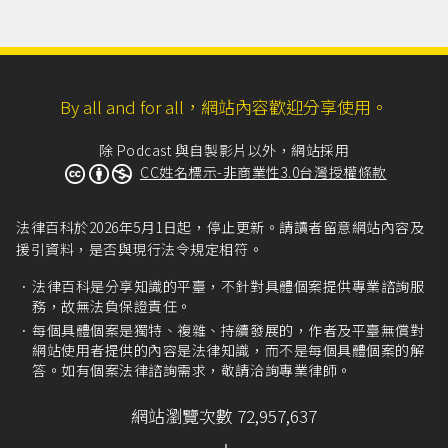
By all and for all，網站內容歡迎分享使用。
除 Podcast 與自製影片以外，網站採用
CC姓名標示-非商業性3.0台灣授權條款
法律百科於2026年5月1日起，停止更新。請讀者留意網站內容及
援引資料，是否與現行法令規定相符。
法律百科是分享知識的平臺，不針對具體個案提供專業諮詢服
務，故無法負保證責任。
每個具體個案是獨特、複雜、持續發展的，作者及平臺無償對
網站使用者提供的內容是法律知識，而不是每個具體個案的解
答。如有個案法律諮詢需求，敬請洽詢專業律師。
網站瀏覽次數 72,957,637