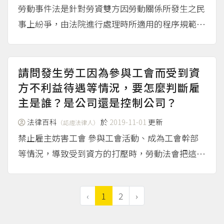
勞動事件法是針對勞資雙方因勞動關係所發生之民
事上紛爭，由法院進行處理時所適用的程序規範，
故向法院提起的是民事訴訟而非申訴。 換句話
說，勞動事件法適用在法院進行調解、訴訟、保全
等程序之勞動事件， 而勞動事件則是勞資雙方基
請問發生勞工因為參與工會而受到資
於勞工法令、團體協約...
方不利益待遇等情況，要怎麼判斷雇
（more...）
主是誰？是公司還是控制公司？
法律百科
於
2019-11-01
更新
（認證法律人）
禁止雇主妨害工會 參與工會活動、成為工會幹部
等情況，導致受到資方的打壓時，勞動法會把這個
情況稱為不當勞動行為。 工會法第35條規定：「 I
雇主或代表雇主行使管理權之人，不得有下列行
‹
1
2
›
為： 一、對於勞工組織工會、加入工會、參加工
會活動或擔任工...
（more...）