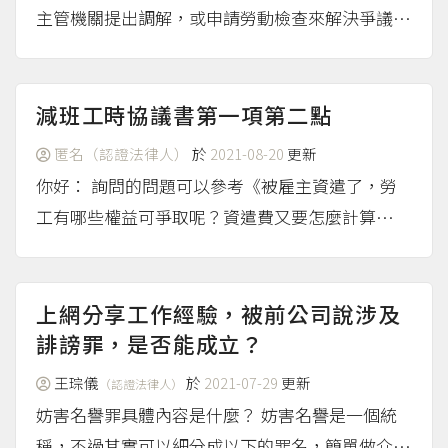
主管機關提出調解，或申請勞動檢查來解決爭議並
維護你的權益。
（more...）
減班工時協議書第一項第二點
匿名（認證法律人）
於
2021-08-20
更新
你好： 詢問的問題可以參考《被雇主資遣了，勞
工有哪些權益可爭取呢？資遣費又要怎麼計算
呢？》（請點選），至於如涉及資遣費給付等等的
爭議，可以向所轄勞動主管機關申請勞動檢查或調
解，來維護你的權益。
（more...）
上網分享工作經驗，被前公司說涉及
誹謗罪，是否能成立？
王琮儀
於
2021-07-29
更新
（認證法律人）
妨害名譽罪具體內容是什麼？ 妨害名譽是一個統
稱，不過其實可以細分成以下的罪名，簡單做介