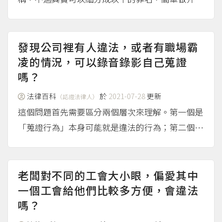
紹： 公然侮辱罪（刑法第309條） 處罰涉及人身攻
擊、而非針對事實去做討論的言論。例如表示「面
試官長的好醜，想到要跟這種噁人一起工作，就不
發現公司裡有人違法，或者有職場霸
想來這家公司了」...
凌的情況，可以錄音錄影自己蒐證
（more...）
嗎？
法律百科
於
2021-07-28
更新
（認證法律人）
這個問題首先需要區分兩個層次來理解。第一個是
「蒐證行為」本身可能就是違法的行為；第二個是
「蒐集來的證據可不可以使用」，如果是由個人違
法蒐集來的證據，法院是否會採用，需要進一步討
論。 蒐證行為可能會成立犯罪 即使是為了揭發公
老闆對不同的工會大小眼，偏愛其中
司弊端而蒐證，但我...
一個工會給他們比較多方便，會違法
（more...）
嗎？