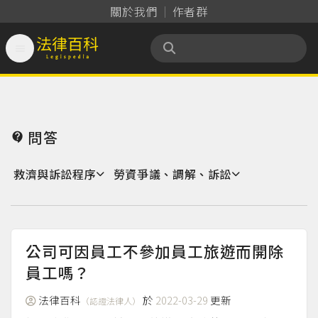
關於我們
作者群

法律百科 Legispedia
問答

救濟與訴訟程序
勞資爭議、調解、訴訟
公司可因員工不參加員工旅遊而開除
員工嗎？
法律百科
於
2022-03-29
更新
（認證法律人）