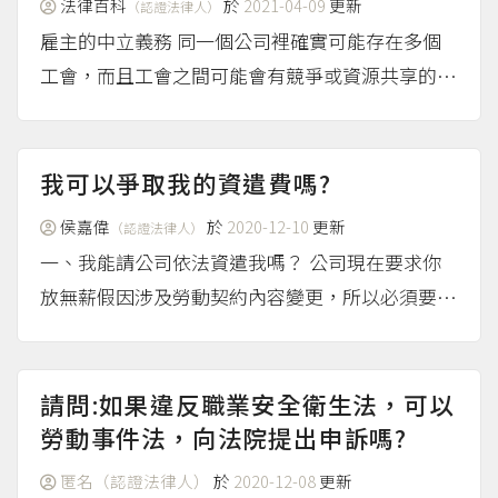
法律百科
於
2021-04-09
更新
（認證法律人）
雇主的中立義務 同一個公司裡確實可能存在多個
工會，而且工會之間可能會有競爭或資源共享的問
題，此時如果雇主對特定的工會比較優渥，例如給
聽話的工會（甚至是御用工會）比較多方便，這種
不當介入的行為可能會導致其他工會的發展被壓
我可以爭取我的資遣費嗎?
抑，產生不公平的情形。...
（more...）
侯嘉偉
於
2020-12-10
更新
（認證法律人）
一、我能請公司依法資遣我嗎？ 公司現在要求你
放無薪假因涉及勞動契約內容變更，所以必須要經
過你同意才可以，如果沒經過你同意而公司片面實
施無薪假，那你可以依據勞基法第14條第5款或第6
款規定終止勞動契約，並跟公司請求資遣費。
請問:如果違反職業安全衛生法，可以
二、這樣是否...
勞動事件法，向法院提出申訴嗎?
（more...）
匿名（認證法律人）
於
2020-12-08
更新