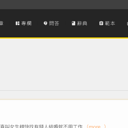
章
專欄
問答
辭典
範本




一直叫女生趕快找有錢人結婚就不用工作
（more...）