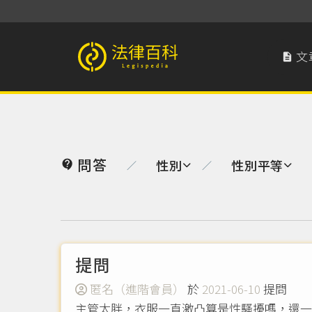
文

法律百科 Legispedia
問答
性別
性別平等

／
／
提問
匿名（進階會員）
於
2021-06-10
提問
主管太胖，衣服一直激凸算是性騷擾嗎，還