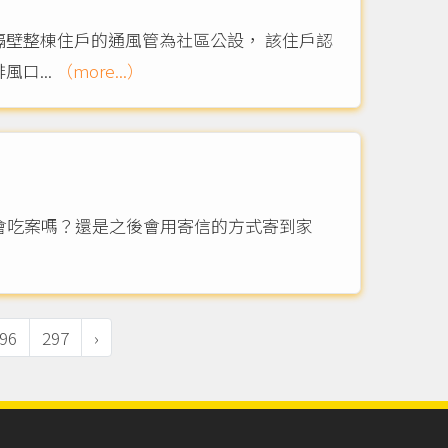
隔壁整棟住戶的通風管為社區公設， 該住戶認
口...
（more...）
表會吃案嗎？還是之後會用寄信的方式寄到家
96
297
›