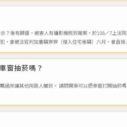
內衣？後有歸還，被害人有攝影機照到報案，於108／7上法院
犯，會被法官判加重竊罪罪（侵入住宅偷竊）六月，會直接入監
車窗抽菸嗎？
飄過來讓其他用路人聞到。 請問開車可以把車窗打開抽菸