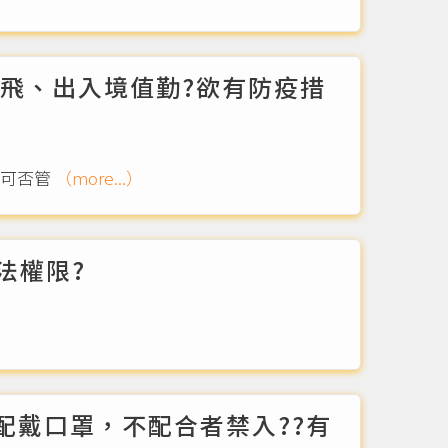
在飛、出入境值勤?欲有防疫措
﹒可否管
（more...）
法權限?
配戴口罩，不配合者禁入??有