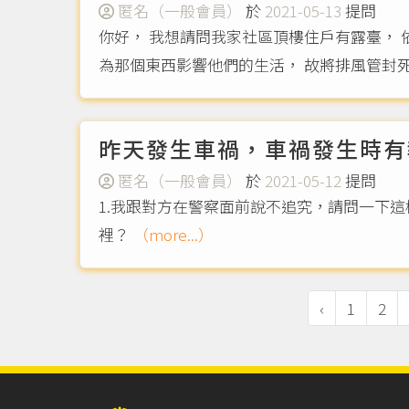
匿名（一般會員）
於
2021-05-13
提問
你好， 我想請問我家社區頂樓住戶有露臺，
為那個東西影響他們的生活， 故將排風管封死
昨天發生車禍，車禍發生時有
匿名（一般會員）
於
2021-05-12
提問
1.我跟對方在警察面前說不追究，請問一下
裡？
（more...）
‹
1
2