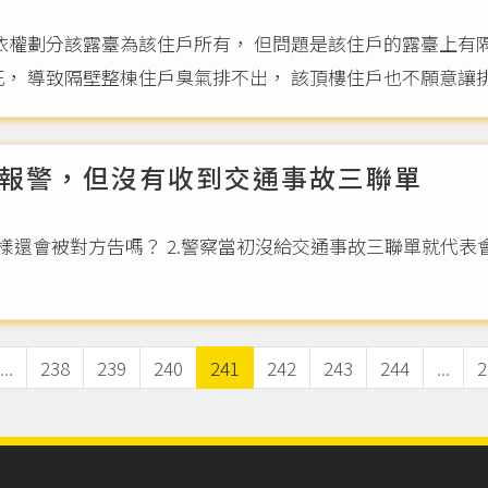
 依權劃分該露臺為該住戶所有， 但問題是該住戶的露臺上有
， 導致隔壁整棟住戶臭氣排不出， 該頂樓住戶也不願意讓排風
報警，但沒有收到交通事故三聯單
這樣還會被對方告嗎？ 2.警察當初沒給交通事故三聯單就代
...
238
239
240
241
242
243
244
...
2