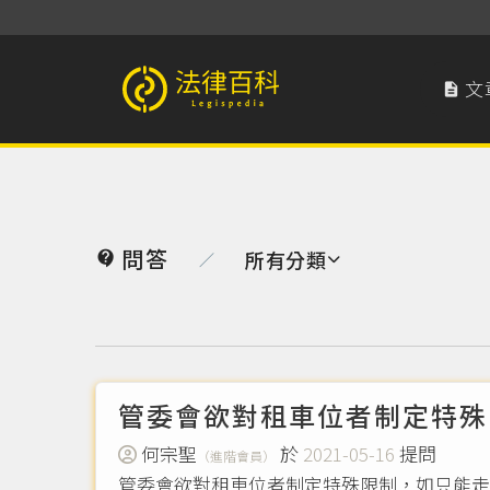
文

法律百科 Legispedia
問答
所有分類

／
管委會欲對租車位者制定特殊
何宗聖
於
2021-05-16
提問
（進階會員）
管委會欲對租車位者制定特殊限制，如只能