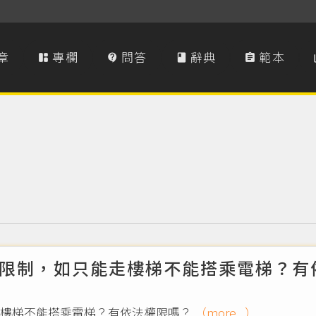
章
專欄
問答
辭典
範本




限制，如只能走樓梯不能搭乘電梯？有
走樓梯不能搭乘電梯？有依法權限嗎？
（more...）