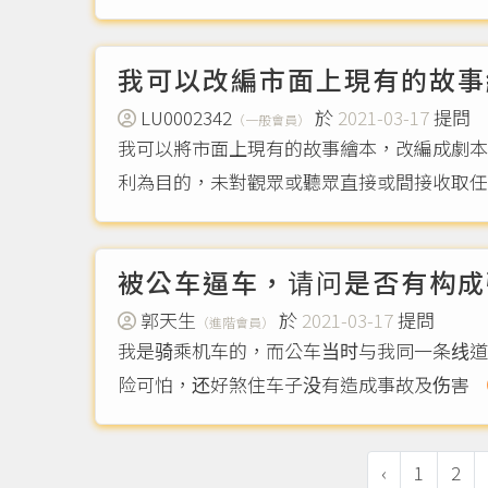
我可以改編市面上現有的故事
LU0002342
於
2021-03-17
提問
（一般會員）
我可以將市面上現有的故事繪本，改編成劇本
利為目的，未對觀眾或聽眾直接或間接收取任
被公车逼车，请问是否有构成
郭天生
於
2021-03-17
提問
（進階會員）
我是骑乘机车的，而公车当时与我同一条线道
险可怕，还好煞住车子没有造成事故及伤害
（
‹
1
2