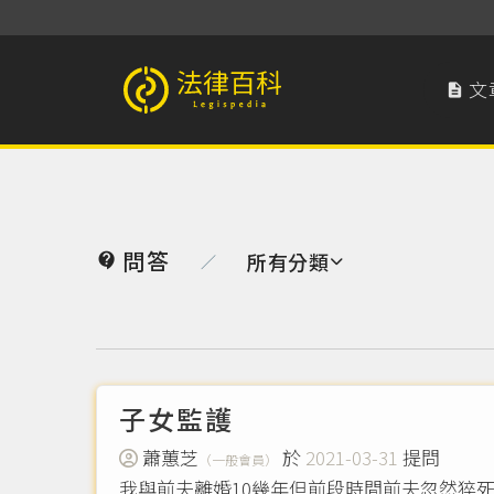
文

法律百科 Legispedia
問答
所有分類

／
子女監護
蕭蕙芝
於
2021-03-31
提問
（一般會員）
我與前夫離婚10幾年但前段時間前夫忽然猝