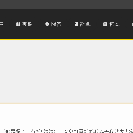
章
專欄
問答
辭典
範本




死（他是獨子﹒有2個妹妹）﹒女兒打電話給我隔天我就去夫