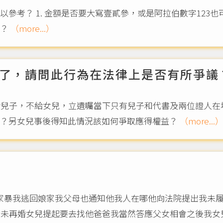
考？ 1. 金額是否要大寫壹貳參，或是阿拉伯數字123也可
呢？
（more...）
了，請問此行為在法律上是否有所爭議
給兒子，不給女兒，立遺囑當下只有兒子和代書及兩位證人在
議？另女兒事後得知此情況該如何爭取應得權益？
（more...
 家暴我逃回娘家我父母也通知他我人在哪他向法院提出我未
未再婚女兒提起要去找他爸爸我當然答應父女相會之後我女兒