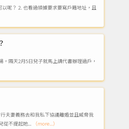
以呢？ 2. 也看過領據要求要寫戶籍地址，且
？
場，隔天2月5日兒子就馬上請代書辦理過戶，
）
履行夫妻義務去和我私下協議離婚並且威脅我
從不提起她...
（more...）