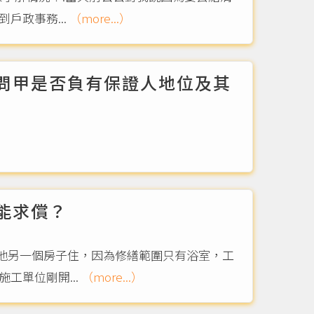
戶政事務...
（more...）
問甲是否負有保證人地位及其
能求償？
他另一個房子住，因為修繕範圍只有浴室，工
工單位剛開...
（more...）