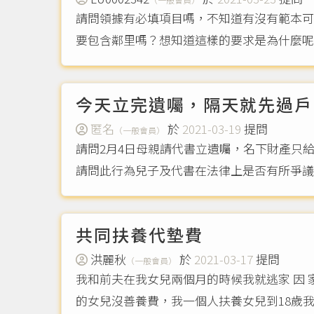
請問領據有必填項目嗎，不知道有沒有範本可以參
要包含鄰里嗎？想知道這樣的要求是為什麼
今天立完遺囑，隔天就先過戶
匿名
於
2021-03-19
提問
（一般會員）
請問2月4日母親請代書立遺囑，名下財產只
請問此行為兒子及代書在法律上是否有所爭
共同扶養代墊費
洪麗秋
於
2021-03-17
提問
（一般會員）
我和前夫在我女兒兩個月的時候我就逃家 因
的女兒沒善養費，我一個人扶養女兒到18歲我