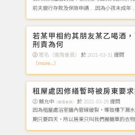
前夫銀行存款及保險申請﹒.因為小孩未成年﹒
若某甲相約其朋友某乙喝酒，
刑責為何
匿名（進階會員）
於
2021-03-31
提問
（more...）
租屋處因修繕暫時被房東要求
賴允中
於
2021-03-29
提問
（進階會員）
因為租屋處浴室牆內管線破裂，導致樓下漏水
期只要四天，所以房東只叫我們搬簡單的衣物跟