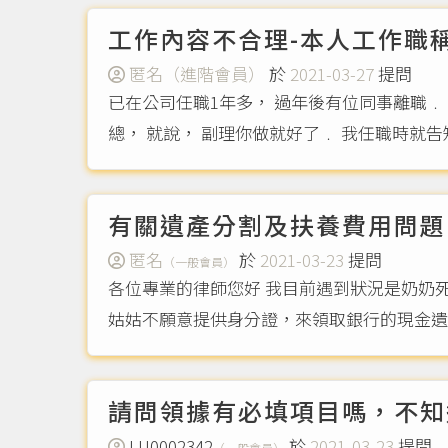
工作內容不合理-本人工作職
匿名（進階會員）
於
2021-03-27
提問
已在公司任職1年多， 過年後有位同事離職﹒
有關遺產分割及扶養費用問題
匿名
於
2021-03-23
提問
（一般會員）
各位專業的律師您好 我目前遇到狀況是奶奶
姑姑不願意提供身分證，來領取銀行的現金遺產
請問領據有必填項目嗎，不知
LU0002342
於
2021-03-23
提問
（一般會員）