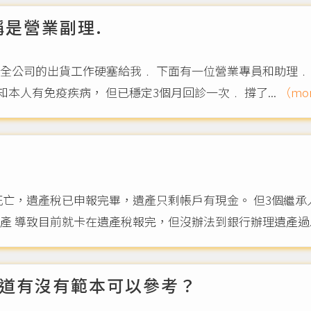
稱是營業副理.
 全公司的出貨工作硬塞給我﹒ 下面有一位營業專員和助理﹒
總， 就說， 副理你做就好了﹒ 我任職時就告知本人有免疫疾病， 但已穩定3個月回診一次﹒ 撐了...
（mor
死亡，遺產稅已申報完畢，遺產只剩帳戶有現金。 但3個繼承
 導致目前就卡在遺產稅報完，但沒辦法到銀行辦理遺產過..
道有沒有範本可以參考？