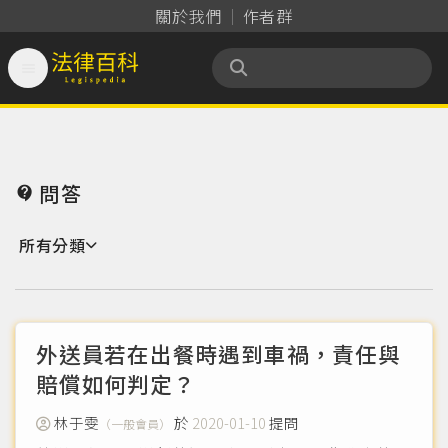
關於我們
作者群

法律百科 Legispedia
問答

所有分類
外送員若在出餐時遇到車禍，責任與
賠償如何判定？
林于雯
於
2020-01-10
提問
（一般會員）