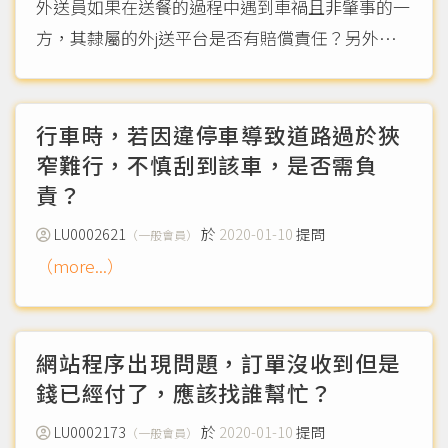
外送員如果在送餐的過程中遇到車禍且非肇事的一
方，其隸屬的外j送平台是否有賠償責任？另外，
若其為車禍肇事者，外送平台有分擔刑責的必要
嗎？
（more...）
行車時，若因違停車導致道路過於狹
窄難行，不慎刮到該車，是否需負
責？
LU0002621
於
2020-01-10
提問
（一般會員）
（more...）
網站程序出現問題，訂單沒收到但是
錢已經付了，應該找誰幫忙？
LU0002173
於
2020-01-10
提問
（一般會員）