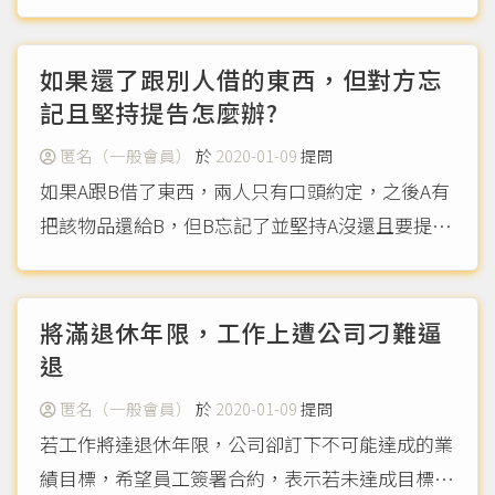
應該歸誰？是機車未保持安全距離還是汽車駕駛的
疏失？
（more...）
如果還了跟別人借的東西，但對方忘
記且堅持提告怎麼辦?
匿名（一般會員）
於
2020-01-09
提問
如果A跟B借了東西，兩人只有口頭約定，之後A有
把該物品還給B，但B忘記了並堅持A沒還且要提
告，那A該怎麼辦？
（more...）
將滿退休年限，工作上遭公司刁難逼
退
匿名（一般會員）
於
2020-01-09
提問
若工作將達退休年限，公司卻訂下不可能達成的業
績目標，希望員工簽署合約，表示若未達成目標會