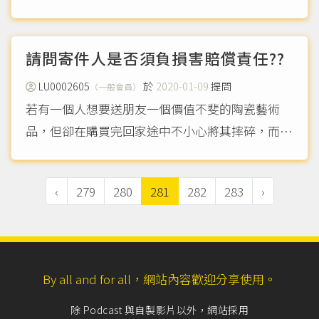
自行離職，但如此將得不到退休金、資遣費、失業
補助金，請問如何尋求法律途徑解決？謝謝。
（more...）
請問寄件人是否須負損害賠償責任??
LU0002605
於
2020-01-09
提問
（一般會員）
若有一個人想要送朋友一個價值不斐的陶瓷藝術
品，但卻在購買完回家途中不小心將其摔碎，而他
決定包起來想要直接寄給朋友，以推託說是寄件人
在運送途中將其摔碎，請問這樣寄件人是否須負損
‹
279
280
281
282
283
›
害賠償責任？
（more...）
By all and for all，網站內容歡迎分享使用。
除 Podcast 與自製影片以外，網站採用