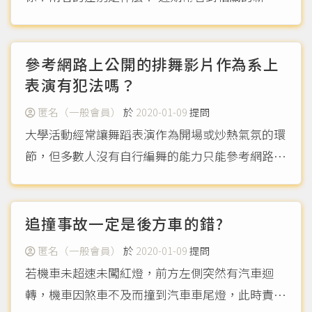
聞，想要知道外送員有沒有受到適當的工作保障。
（more...）
參考網路上公開的排舞影片作為系上
表演有犯法嗎？
匿名（一般會員）
於
2020-01-09
提問
大學活動經常讓舞蹈表演作為開場或炒熱氣氛的環
節，但多數人沒有自行編舞的能力只能參考網路上
的範本來創作或是直接呈現出相同的編排，這些活
動可能會將學生表演錄影並上傳至網路。請問這種
行為對該排舞的編舞者有侵權嗎？如果只是參考，
追撞事故一定是後方車的錯?
還算是抄襲嗎？若有侵...
（more...）
匿名（一般會員）
於
2020-01-09
提問
若機車未超速未闖紅燈，前方左側突然有汽車迴
轉，機車因煞車不及而撞到汽車車尾燈，此時責任