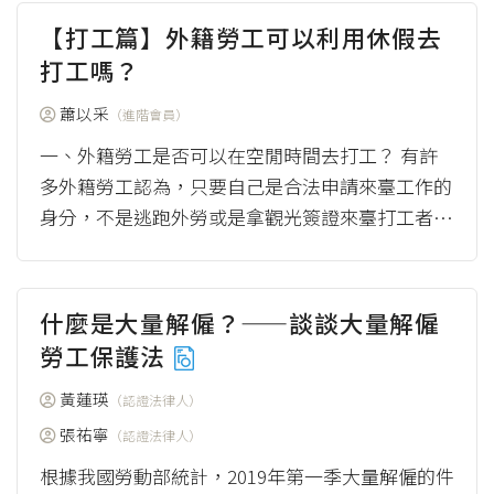
【打工篇】外籍勞工可以利用休假去
打工嗎？
蕭以采
（進階會員）
一、外籍勞工是否可以在空閒時間去打工？ 有許
多外籍勞工認為，只要自己是合法申請來臺工作的
身分，不是逃跑外勞或是拿觀光簽證來臺打工者，
那麼在自己合法工作之餘的空閒時間去打零工，應
該是...
（more）
什麼是大量解僱？——談談大量解僱
勞工保護法
黃蓮瑛
（認證法律人）
張祐寧
（認證法律人）
根據我國勞動部統計，2019年第一季大量解僱的件