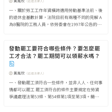
黃胤欣
（認證法律人）
一、關於勞工工作年資橫跨適用勞動基準法前、後
的退休金基數計算，法院目前有兩種不同的見解 A
為B醫院的工務人員，依勞委會在1997年公告的函
釋，B醫院是從1998年7月1日起開...
（more）
發動罷工要符合哪些條件？要怎麼罷
工才合法？罷工期間可以領薪水嗎？
黃胤欣
（認證法律人）
一、發動罷工須符合一些條件，並非人人、任何事
情都可以罷工 罷工須符合的條件主要規定在勞資
爭議處理法第53條、第54條第1項至第3項。簡單
來說分為以下幾個條件：（見圖1） 圖1...
（mor
e）