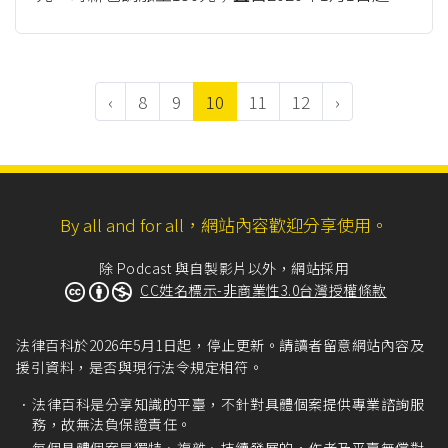
每月基本工資調漲到23,80...
（more）
‹
8
9
10
11
12
›
By all and for all，網站內容歡迎分享使用。
除 Podcast 與自製影片以外，網站採用
CC姓名標示-非商業性3.0台灣授權條款
法律百科於2026年5月1日起，停止更新。請讀者留意網站內容及
援引資料，是否與現行法令規定相符。
法律百科是分享知識的平臺，不針對具體個案提供專業諮詢服
務，故無法負保證責任。