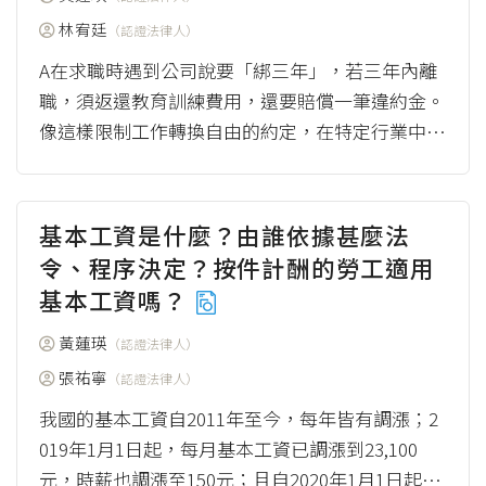
林宥廷
（認證法律人）
A在求職時遇到公司說要「綁三年」，若三年內離
職，須返還教育訓練費用，還要賠償一筆違約金。
像這樣限制工作轉換自由的約定，在特定行業中並
不罕見，過去學說及實務上多以約定條款的「必要
性」...
（more）
基本工資是什麼？由誰依據甚麼法
令、程序決定？按件計酬的勞工適用
基本工資嗎？
黃蓮瑛
（認證法律人）
張祐寧
（認證法律人）
我國的基本工資自2011年至今，每年皆有調漲；2
019年1月1日起，每月基本工資已調漲到23,100
元，時薪也調漲至150元；且自2020年1月1日起，