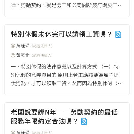
律。勞動契約，就是勞工和公司間所簽訂關於工作
條件的契約，勞基法上依照契約是否已明定服務期
間...
（more）
特別休假未休完可以請領工資嗎？
黃蓮瑛
（認證法律人）
黃彥倫
（認證法律人）
一、特別休假的法律意義以及計算方式 （一）特
別休假的意義與目的 原則上勞工應該要為雇主提
供勞務，才可以領取工資。然而因為特別休假（一
般簡稱「特休」）有助於勞工消解持續工作後所產
生的...
（more）
老闆說要綁N年──勞動契約的最低
服務年限約定合法嗎？
黃蓮瑛
（認證法律人）