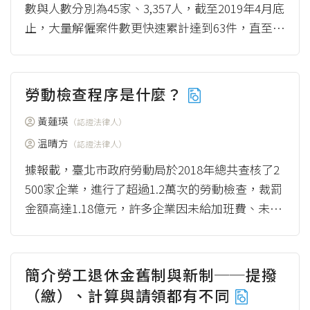
數與人數分別為45家、3,357人，截至2019年4月底
止，大量解僱案件數更快速累計達到63件，直至同
年9月底止，累計已達14...
（more）
勞動檢查程序是什麼？
黃蓮瑛
（認證法律人）
温晴方
（認證法律人）
據報載，臺北市政府勞動局於2018年總共查核了2
500家企業，進行了超過1.2萬次的勞動檢查，裁罰
金額高達1.18億元，許多企業因未給加班費、未全
額發放工資等違規情事而遭到裁罰[1...
（more）
簡介勞工退休金舊制與新制──提撥
（繳）、計算與請領都有不同