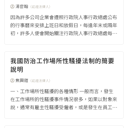
湯官翰
（認證法律人）
因為許多公司企業會遵照行政院人事行政總處公布
的行事曆來安排上班日和放假日，每逢年末或隔年
初，許多人便會開始關注行政院人事行政總處每一
年度的「政府行政機關辦公日曆表」，依下一年...
（more）
我國防治工作場所性騷擾法制的簡要
說明
焦興鎧
（認證法律人）
一、工作場所性騷擾的各種情形 一般而言，發生
在工作場所的性騷擾事件情況很多，如果以對象來
說，通常有雇主性騷擾受僱者，或是發生在員工相
互間，或是顧客性騷擾員工，但也有可能是員工性
騷擾...
（more）