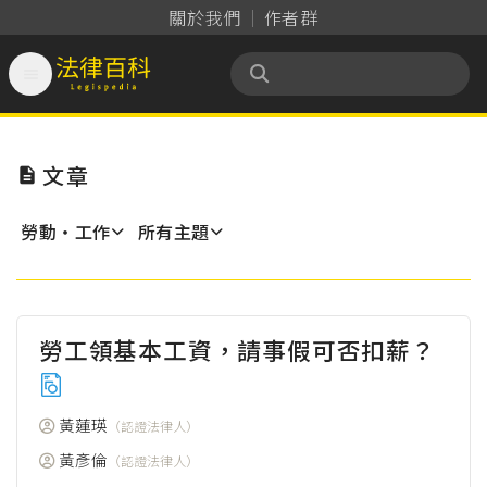
關於我們
作者群

法律百科 Legispedia
文章

勞動‧工作
所有主題
勞工領基本工資，請事假可否扣薪？
黃蓮瑛
（認證法律人）
黃彥倫
（認證法律人）