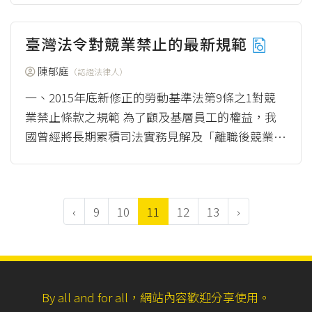
擅自使...
（more）
臺灣法令對競業禁止的最新規範
陳郁庭
（認證法律人）
一、2015年底新修正的勞動基準法第9條之1對競
業禁止條款之規範 為了顧及基層員工的權益，我
國曾經將長期累積司法實務見解及「離職後競業禁
止條款參考原則」等內容，融合成為...
（more）
‹
9
10
11
12
13
›
By all and for all，網站內容歡迎分享使用。