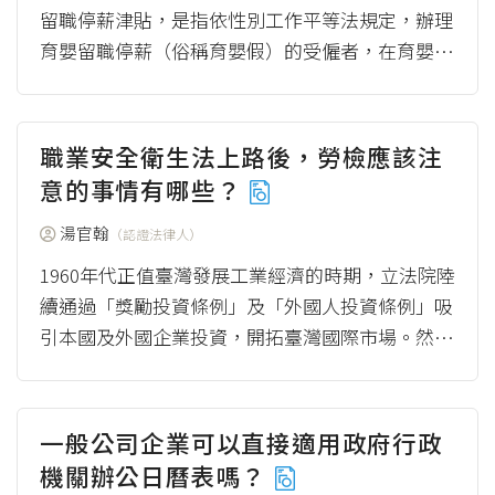
留職停薪津貼，是指依性別工作平等法規定，辦理
育嬰留職停薪（俗稱育嬰假）的受僱者，在育嬰留
職停薪期間，可以向勞動部申請的補助。 （一）
先向...
（more）
職業安全衛生法上路後，勞檢應該注
意的事情有哪些？
湯官翰
（認證法律人）
1960年代正值臺灣發展工業經濟的時期，立法院陸
續通過「獎勵投資條例」及「外國人投資條例」吸
引本國及外國企業投資，開拓臺灣國際市場。然而
在此一背景之下，1970年代卻陸續傳出重大的...
（more）
一般公司企業可以直接適用政府行政
機關辦公日曆表嗎？