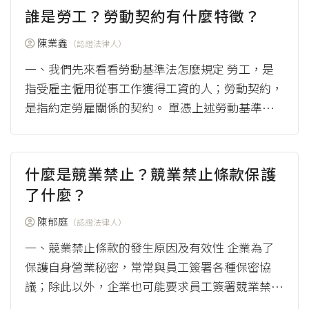
誰是勞工？勞動契約有什麼特徵？
陳業鑫
（認證法律人）
一、我們先來看看勞動基準法怎麼規定 勞工，是
指受雇主僱用從事工作獲得工資的人；勞動契約，
是指約定勞雇關係的契約。 單憑上述勞動基準法
規定，就可以明確認定誰是勞工？哪一種...
（mor
e）
什麼是競業禁止？競業禁止條款保護
了什麼？
陳郁庭
（認證法律人）
一、競業禁止條款的發生原因及有效性 企業為了
保護自身營業秘密，常常與員工簽署各種保密協
議；除此以外，企業也可能要求員工簽署競業禁止
相關文件，以避免員工在公司上班時或離開公司後