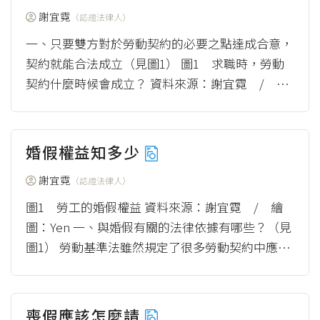
謝宜霓
（認證法律人）
一、只要雙方對於勞動契約的必要之點達成合意，
契約就能合法成立（見圖1） 圖1 求職時，勞動
契約什麼時候會成立？ 資料來源：謝宜霓 / 繪
圖：Yen 依照民法第153條第1項規...
（more）
婚假權益知多少
謝宜霓
（認證法律人）
圖1 勞工的婚假權益 資料來源：謝宜霓 / 繪
圖：Yen 一、與婚假有關的法律依據有哪些？（見
圖1） 勞動基準法雖然規定了很多勞動契約中應該
要遵守的事項及勞、資雙方的權利及義務，...
（m
ore）
喪假應該怎麼請