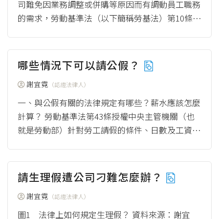
司難免因業務調整或併購等原因而有調動員工職務
的需求，勞動基準法（以下簡稱勞基法）第10條之
1因此規範「調動五原則」，若調職不違反勞...
（more）
哪些情況下可以請公假？
謝宜霓
（認證法律人）
一、與公假有關的法律規定有哪些？薪水應該怎麼
計算？ 勞動基準法第43條授權中央主管機關（也
就是勞動部）針對勞工請假的條件、日數及工資給
付之標準進行規定，因此在請假事由的部分，...
（more）
請生理假遭公司刁難怎麼辦？
謝宜霓
（認證法律人）
圖1 法律上如何規定生理假？ 資料來源：謝宜