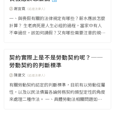
謝宜霓
（認證法律人）
一、與喪假有關的法律規定有哪些？薪水應該怎麼
計算？ 生老病死是人生必經的過程，當家中有人
不幸過世，該如何請假？又有哪些需要注意的規定
呢？勞動基準法只提到勞工因喪得請假，至於細...
（more）
契約實際上是不是勞動契約呢？──
勞動契約的判斷標準
陳建文
（認證法律人）
有關勞動契約認定的判斷標準，目前有以勞動從屬
性，以及以民法債篇各論勞務契約類型定性的角度
來處理二種作法。 一、具體勞動法相關問題如何
適用勞動基準法，受到勞動基準法法條文字影響，
有兩...
（more）