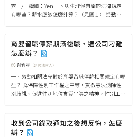
霓 / 繪圖：Yen 一、與生理假有關的法律規定
有哪些？薪水應該怎麼計算？（見圖１） 勞動基
準法於1984年制定，當時並未針對生理假的...
（m
ore）
育嬰留職停薪期滿復職，遭公司刁難
怎麼辦？
謝宜霓
（認證法律人）
一、勞動相關法令對於育嬰留職停薪相關規定有哪
些？ 為保障性別工作權之平等，貫徹憲法消除性
別歧視、促進性別地位實質平等之精神，性別工作
平等法賦予勞工許多權益（例如禁止性別歧視、...
（more）
收到公司錄取通知之後想反悔，怎麼
辦？