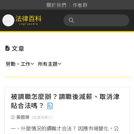
關於我們
作者群

法律百科 Legispedia
文章

勞動‧工作
所有主題
被調職怎麼辦？調職後減薪、取消津
貼合法嗎？
黃國媛
（認證法律人）
一、什麼情況的調職才合法？ 因應市場變化，公