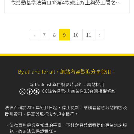
依勞動基準法第11條第4款規定終止與勞工間之勞
動契約，除須具備業務性質變更外，還...
（mor
e）
‹
7
8
9
10
11
›
By all and for all，網站內容歡迎分享使用。
除 Podcast 與自製影片以外，網站採用
CC姓名標示-非商業性3.0台灣授權條款
法律百科於2026年5月1日起，停止更新。請讀者留意網站內容及
援引資料，是否與現行法令規定相符。
法律百科是分享知識的平臺，不針對具體個案提供專業諮詢服
務，故無法負保證責任。