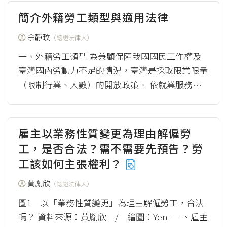
簡介外籍勞工類型與適用法律
余靜玟
（認證法律人）
一、外籍勞工類型 為兼顧保障我國國民工作權及
臺灣國內勞動力不足的情況，臺灣是採取限業限量
（限制行業、人數）的開放政策。 依就業服務法
第46條第1項，外國人來臺工作...
（more）
雇主以業務性質變更為理由解僱勞
工，是否合法？需不需要先預告？勞
工該如何主張權利？
黃胤欣
（認證法律人）
圖1 以「業務性質變更」為理由解僱勞工，合法
嗎？ 資料來源：黃胤欣 / 繪圖：Yen 一、雇主