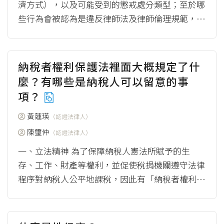
濟方式），以及可能受到的懲戒處分類型；至於哪
些行為會被認為是違反律師法及律師倫理規範，則
可以參閱律師倫理系列文章的《律師為什麼不能跟
我保...
（more）
納稅者權利保護法裡面大概規定了什
麼？有哪些是納稅人可以留意的事
項？
黃蓮瑛
（認證法律人）
陳璽仲
（認證法律人）
一、立法精神 為了保障納稅人憲法所賦予的生
存、工作、財產等權利，並促使稅捐機關遵守法律
程序對納稅人公平地課稅，因此有「納稅者權利保
護法」的誕生，給予納稅人更完善的保護。（見
圖...
（more）