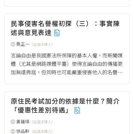
系列文章的案例，討論退休法官B因為記者A撰寫
相關...
（more）
民事侵害名譽權初探（三）：事實陳
述與意見表達
喬正一
（認證法律人）
言論自由是我國憲法所保障的基本人權，而新聞媒
體（尤其是網路媒體平臺）使得言論自由的傳播更
加無遠弗屆，但同時也可能嚴重侵害他人的名譽
權。本系列文章僅聚焦於媒體報導的內容是「事
實...
（more）
原住民考試加分的依據是什麼？簡介
「優惠性差別待遇」
黃蓮瑛
（認證法律人）
徐品軒
（認證法律人）