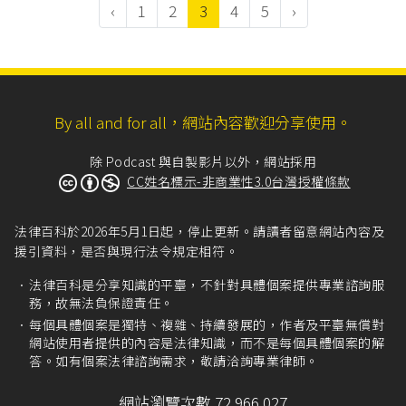
‹
1
2
3
4
5
›
By all and for all，網站內容歡迎分享使用。
除 Podcast 與自製影片以外，網站採用
CC姓名標示-非商業性3.0台灣授權條款
法律百科於2026年5月1日起，停止更新。請讀者留意網站內容及
援引資料，是否與現行法令規定相符。
法律百科是分享知識的平臺，不針對具體個案提供專業諮詢服
務，故無法負保證責任。
每個具體個案是獨特、複雜、持續發展的，作者及平臺無償對
網站使用者提供的內容是法律知識，而不是每個具體個案的解
答。如有個案法律諮詢需求，敬請洽詢專業律師。
網站瀏覽次數 72,966,027