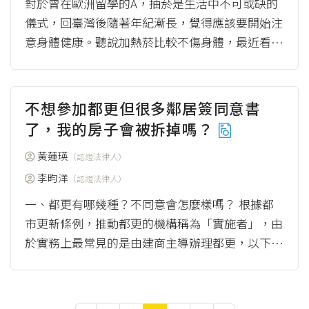
對於曾在歐洲留學的A，抽菸是生活中不可或缺的
儀式，回臺灣後隨著年紀漸長，覺得應該要開始注
意身體健康。聽說加熱菸比較不傷身體，最近看新
聞感覺加熱菸在臺灣好像合法了，A心想：「加熱
菸合...
（more）
不想參加都更但很多鄰居簽同意書
了，我的房子會被拆掉嗎？
黃蓮瑛
（認證法律人）
李昀洋
（認證法律人）
一、都更有哪幾種？不同意會怎麼樣嗎？ 根據都
市更新條例，推動都更的機構稱為「實施者」，由
於實務上最常見的是由建商主導辦理都更，以下就
聚焦在以建商為實施者的情況。 都更主要分為...
（more）