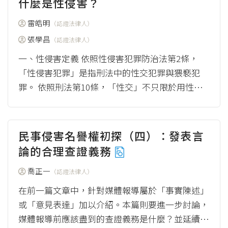
什麼是性侵害？
雷皓明
（認證法律人）
張學昌
（認證法律人）
一、性侵害定義 依照性侵害犯罪防治法第2條，
「性侵害犯罪」是指刑法中的性交犯罪與猥褻犯
罪。 依照刑法第10條，「性交」不只限於用性器
插入陰道，肛交、口交或是性器之間的碰...
（mor
e）
民事侵害名譽權初探（四）：發表言
論的合理查證義務
喬正一
（認證法律人）
在前一篇文章中，針對媒體報導屬於「事實陳述」
或「意見表達」加以介紹。本篇則要進一步討論，
媒體報導前應該盡到的查證義務是什麼？並延續本