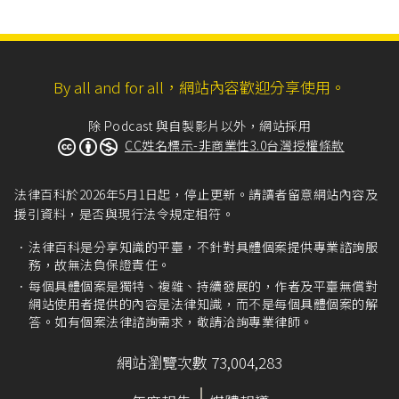
的募款不適用公益勸募條例以向他人募集金錢的方式來說，或
境、進香活動中自拍或錄影，不太可能完全沒有其他進香客入
許常想到的是公益勸...
鏡；而如果是拍攝轎班人員、進香客令人動容的瞬間，入鏡者
通常也都是不認識的路人。但在遶境或進香這樣的公開場合拍
By all and for all，網站內容歡迎分享使用。
攝到他人、發社群，其實仍可能牽涉到法律上「肖像權」的問
除 Podcast 與自製影片以外，網站採用
題。一、什麼是肖像權？肖像是指每個人面部特徵為主的外部
CC姓名標示-非商業性3.0台灣授權條款
形象，而且個人的五官、容貌是清楚而可以辨識的。肖像權，
就是每個人對自...
法律百科於2026年5月1日起，停止更新。請讀者留意網站內容及
援引資料，是否與現行法令規定相符。
法律百科是分享知識的平臺，不針對具體個案提供專業諮詢服
務，故無法負保證責任。
每個具體個案是獨特、複雜、持續發展的，作者及平臺無償對
網站使用者提供的內容是法律知識，而不是每個具體個案的解
答。如有個案法律諮詢需求，敬請洽詢專業律師。
網站瀏覽次數 73,004,283