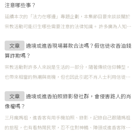
注意哪些事？
空拍機來表達敬意與參與，但施放鞭炮、使用空拍機其實分別
涉及一些法律問題，提醒信眾在參與宗教信仰盛事之餘，也為
延續本次的「法力在哪邊」專題企劃，本集節目要來談談關於
自身與他人的安全盡一份心力。一、放鞭炮有什麼注意事項？
宗教活動可能衍生哪些需要注意的法律知識。 許多廣為人知的
（一）遶境進香放鞭炮，有法可管！鞭炮在法律上屬於「爆竹
宗教活動因為可能會具有公共性，如燃放爆竹煙火或施放天
文章
遶境或進香現場募款合法嗎？假信徒收香油錢
煙火」的一種，「爆竹煙火」指的是在火花作用後會產生火
燈、使用道路、播放或演奏音樂等各類行為可能帶來如廢棄
算詐欺嗎？
花、升空、爆音...
物、噪音、空氣污染、通行等問題，因而產生宗教活動與法律
之間的緊張關係。 本集節目將由Yt與Henry一起討論關於爆竹煙
宗教活動對許多人來說是生活的一部分，隨著傳統信仰轉型，
火的種類、購買、施放等問題，以及為了活動紀錄而涉及空拍
也帶來相當的熱潮與商機，但也因此引起不肖人士利用信徒的
機使用的法規，還有攝錄影帶來的肖像權問題，帶您了解那些
虔誠與善心牟利的狀況。此外，宗教團體包含財務、募款行
文章
遶境或進香拍照錄影發社群，會侵害路人的肖
您可能不知道，且包含但不限於宗教活動的生活小知識！趕快
為，現有法律的規範密度相對較少，而可能受到如「宗教斂
像權嗎？
一起來收聽喔喔...
財」等負面評價，是否應受到更多監督，或是反而透過法律加
以鬆綁，曾有相當激烈的爭論。本文將分為宗教團體的募款行
三月瘋媽祖，進香客有用手機拍照、錄影，記錄自己跟隨媽祖
為，以及若不肖人士假冒宮廟之名騙取信徒捐款，可能涉及的
的旅程，也有看熱鬧民眾，忍不住對神轎、陣頭或進香客隊伍
法律問題加以討論。一、宗教團體可以募款嗎？（一）宗教目
拍照錄影，再上傳社群分享躬逢其盛的經驗。在萬頭攢動的遶