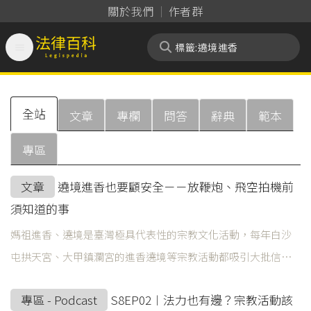
關於我們
作者群

法律百科 Legispedia
全站
文章
專欄
問答
辭典
範本
專區
文章
遶境進香也要顧安全－－放鞭炮、飛空拍機前
須知道的事
媽祖進香、遶境是臺灣極具代表性的宗教文化活動，每年白沙
屯拱天宮、大甲鎮瀾宮的進香遶境等宗教活動都吸引大批信眾
共襄盛舉，除了3月瘋媽祖外，各地廟宇的進香、遶境活動也是
專區 - Podcast
S8EP02︱法力也有邊？宗教活動該
常見的臺灣文化現象。在活動中，有些信眾會透過放鞭炮、飛