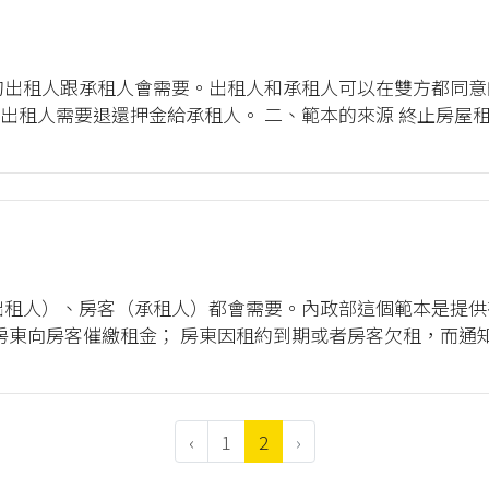
的出租人跟承租人會需要。出租人和承租人可以在雙方都同
出租人需要退還押金給承租人。 二、範本的來源 終止房屋
檔(.docx)請點我，PDF檔(.pdf)請點我。 註腳 關於有
出租人）、房客（承租人）都會需要。內政部這個範本是提
 房東向房客催繳租金； 房東因租約到期或者房客欠租，而通
東西在房屋內，房東要求前房客處理； 房客退租後要求房東返
‹
1
2
›