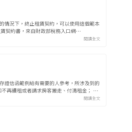
意的情況下，終止租賃契約，可以使用這個範本
租賃契約書，來自財政部稅務入口網
定租期的房屋租...
閱讀全文
供存證信函範例給有需要的人參考，所涉及到的
知不再續租或者請求房客搬走、付清租金； 租
還押金。 如果有終止租約的需求...
閱讀全文