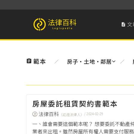
文

法律百科 Legispedia
範本
房子‧土地‧鄰居

／
／
房屋委託租賃契約書範本
法律百科
/ 2024-02-29
（認證法律人）
一、誰會需要這個範本呢？ 想要委託不動產
業者來出租。雖然房屋所有權人需要支付服務