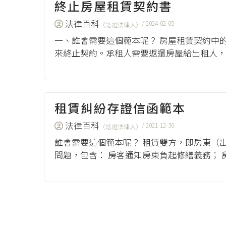
終止房屋租賃契約書
法律百科
/ 2024-02-05
（認證法律人）
一、誰會需要這個範本呢？ 房屋租賃契約中
來終止契約。承租人需要返還房屋給出租人，
（2023），《終止房屋租賃契約書》，下載Word
租賃糾紛存證信函範本
法律百科
/ 2021-12-30
（認證法律人）
誰會需要這個範本呢？ 租賃雙方，即房東（
問題，包含： 房客通知房東負起修繕義務；
約到期，房東聯繫房客點交； 房客退租後留下