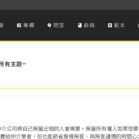
章
專欄
問答
辭典
範本




所有主題
仲介公司將自己房屋出租的人會需要。房屋所有權人如果想
費給仲介業者，但也能節省搜尋房客、與房客議價的時間心力