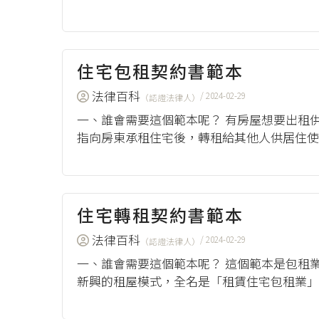
本，來自行政院全球資訊網（2002），《房屋委託租
住宅包租契約書範本
法律百科
/ 2024-02-29
（認證法律人）
一、誰會需要這個範本呢？ 有房屋想要出租
指向房東承租住宅後，轉租給其他人供居住使
將管理的事務交由包租業者處理，還可以依法減
住宅轉租契約書範本
法律百科
/ 2024-02-29
（認證法律人）
一、誰會需要這個範本呢？ 這個範本是包租
新興的租屋模式，全名是「租賃住宅包租業」
透過包租業租房居住，若是遇到住宅租賃的爭議