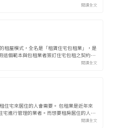
df)請點...
閱讀全文
興的租屋模式，全名是「租賃住宅包租業」，是
用這個範本與包租業者簽訂住宅包租之契約，
民國內政部地政司全球資訊...
閱讀全文
租住宅來居住的人會需要。 包租業是近年來
住宅進行管理的業者。而想要租房居住的人，
調處費用。 二、範本的來源...
閱讀全文