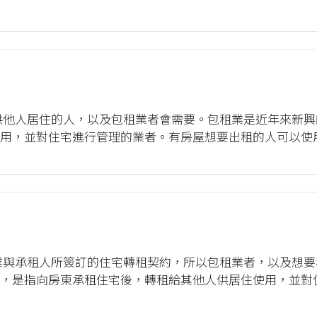
賃契約書範本》，下載Word檔(.docx)請點我，PDF檔(.p
供他人居住的人，以及包租業者會需要。包租業是近年來新
用，並對住宅進行管理的業者。有房屋想要出租的人可以使
徵所得稅。 二、範本的來源 住宅包租契約書範本，來自中華
業與承租人所簽訂的住宅轉租契約，所以包租業者，以及想要
，是指向房東承租住宅後，轉租給其他人供居住使用，並對
，可以直接向直轄市或縣（市）政府申請調處，而且不用繳納