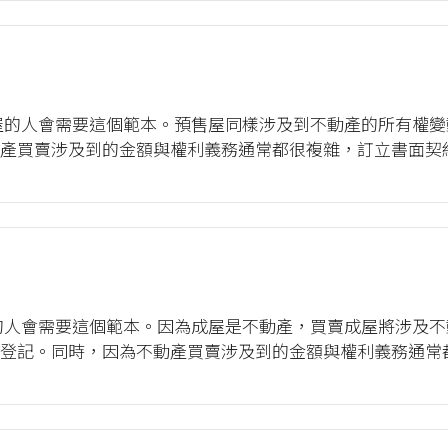
屋的人會需要這個範本。預售屋同樣涉及到不動產的所有權
產買賣涉及到的金額與權利義務通常都很複雜，訂立書面契約
《預售屋買賣契約書範本》，下載PDF檔(.pdf)請點我。 註
的人會需要這個範本。因為成屋是不動產，買賣成屋將涉及
登記。同時，因為不動產買賣涉及到的金額與權利義務通常
訊網，2023，成屋買賣契約書範本，下載PDF檔(.pdf)請.