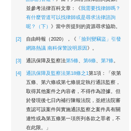
並參考法律百科文章：《
我需要找律師嗎？
有什麼管道可以找律師或是尋求法律諮詢
呢？（下）
》當中所提到的資源尋求協助。
自由時報（2020），《
「撿到變竊盜」引發
網路熱議 南科保警說明原因
》。
通訊保障及監察法
第5條
、
第6條
、
第7條
。
通訊保障及監察法第18條之1
第1項：「依第
五條、第六條或第七條規定執行通訊監察，
取得其他案件之內容者，不得作為證據。但
於發現後七日內補行陳報法院，並經法院審
查認可該案件與實施通訊監察之案件具有關
連性或為第五條第一項所列各款之罪者，不
在此限。」