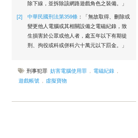
除下線，並拆除該網路遊戲角色之裝備。」
中華民國刑法第359條
：「無故取得、刪除或
變更他人電腦或其相關設備之電磁紀錄，致
生損害於公眾或他人者，處五年以下有期徒
刑、拘役或科或併科六十萬元以下罰金。」
刑事犯罪
妨害電腦使用罪
，
電磁紀錄
，
遊戲帳號
，
虛擬寶物