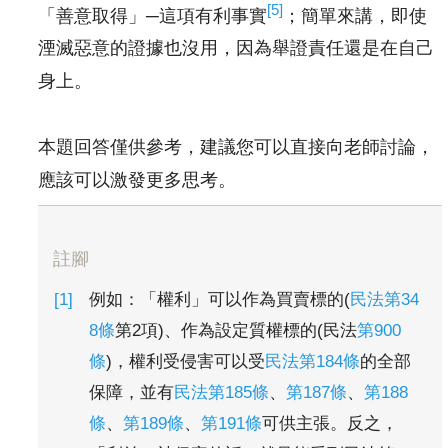
[5]
「善意取得」─這項有利事實
；簡單來講，即使
湮滅惡意的證據也沒用，因為舉證責任還是在自己
身上。
本題回答僅供參考，建議您可以直接向老師討論，
應該可以激發更多思考。
註腳
例如：「權利」可以作為買賣標的(
民法第34
8條
第2項)、作為設定質權標的(民法
第900
條
)，權利受侵害可以受
民法第184條
的全部
保障，並有
民法第185條
、
第187條
、
第188
條
、
第189條
、
第191條
可供主張。反之，