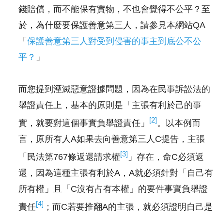
錢賠償，而不能保有實物，不也會覺得不公平？至
於，為什麼要保護善意第三人，請參見本網站QA
「
保護善意第三人對受到侵害的事主到底公不公
平？
」
而您提到湮滅惡意證據問題，因為在民事訴訟法的
舉證責任上，基本的原則是「主張有利於己的事
[2]
實，就要對這個事實負舉證責任」
。以本例而
言，原所有人A如果去向善意第三人C提告，主張
[3]
「民法第767條返還請求權
」存在，命C必須返
還，因為這種主張有利於A，A就必須針對「自己有
所有權」且「C沒有占有本權」的要件事實負舉證
[4]
責任
；而C若要推翻A的主張，就必須證明自己是