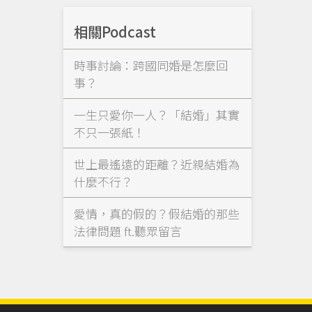
相關Podcast
時事討論：跨國同婚是怎麼回
事？
一生只愛你一人？「結婚」其實
不只一張紙！
世上最遙遠的距離？近親結婚為
什麼不行？
愛情，真的假的？假結婚的那些
法律問題 ft.聽眾留言