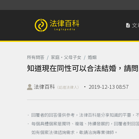
文

法律百科 Legispedia
所有問答
/
家庭‧父母子女
/
婚姻
知道現在同性可以合法結婚，請問
法律百科
‧
2019-12-13 08:57
（認證法律人）
． 回覆者的回答僅供參考，法律百科是分享知識的平臺，
． 每個具體個案是獨特、複雜、持續發展的，回覆者對回
如有個案法律諮詢需求，敬請洽詢專業律師。