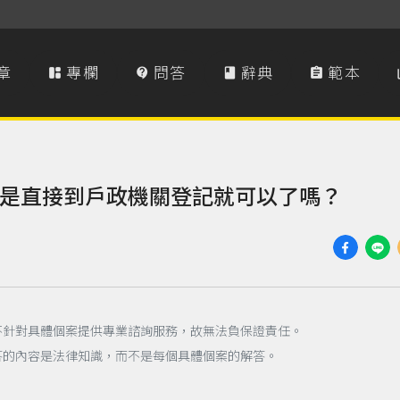
章
專欄
問答
辭典
範本




是直接到戶政機關登記就可以了嗎？
不針對具體個案提供專業諮詢服務，故無法負保證責任。
答的內容是法律知識，而不是每個具體個案的解答。