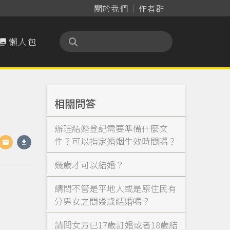
關於我們
作者群
懶人包

相關問答
辦理結婚登記需要準備什麼文
件？可以指定婚姻生效時間嗎？
幾歲才可以結婚？
請問不管是平地人或是原住民有
分男女之間幾歲結婚嗎？
請問女方已17歲訂婚或者18歲結