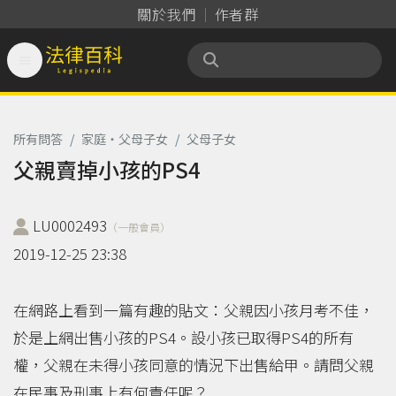
關於我們
作者群

法律百科 Legispedia
所有問答
/
家庭‧父母子女
/
父母子女
父親賣掉小孩的PS4
LU0002493
（一般會員）
2019-12-25 23:38
在網路上看到一篇有趣的貼文：父親因小孩月考不佳，
於是上網出售小孩的PS4。設小孩已取得PS4的所有
權，父親在未得小孩同意的情況下出售給甲。請問父親
在民事及刑事上有何責任呢？