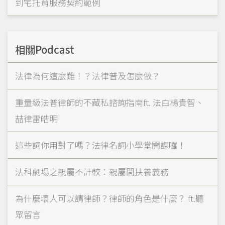
到宅托育服務契約範例
相關Podcast
法律為何這麼難！？法律普及怎麼做？
重量級法普律師的不藏私諮詢指南ft. 法白楊貴智、
喆律雷皓明
這些詞你用對了嗎？法律名詞小學堂開課囉！
法科劇場之親屬不計較：親屬間扶養義務
為什麼壞人可以請律師？律師的角色是什麼？ ft.聽
眾留言