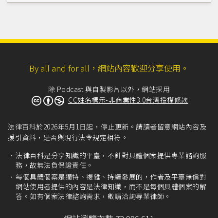
By all and for all，網站內容歡迎分享使用。
除 Podcast 與自製影片以外，網站採用
CC姓名標示-非商業性3.0台灣授權條款
法律百科於2026年5月1日起，停止更新。請讀者留意網站內容及
援引資料，是否與現行法令規定相符。
法律百科是分享知識的平臺，不針對具體個案提供專業諮詢服
務，故無法負保證責任。
每個具體個案是獨特、複雜、持續發展的，作者及平臺無償對
網站使用者提供的內容是法律知識，而不是每個具體個案的解
答。如有個案法律諮詢需求，敬請洽詢專業律師。