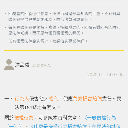
． 回覆者的回答僅供參考，法律百科是分享知識的平臺，不針對具
體個案提供專業諮詢服務，故無法負保證責任。
． 每個具體個案是獨特、複雜、持續發展的，回覆者對回答的內容
是法律知識，而不是每個具體個案的解答。
如有個案法律諮詢需求，敬請洽詢專業律師。
洪品毅
（認證法律人）
2020-01-14 03:06
行為人
侵害他人
權利
，便應
負擔
損害賠償
責任。民
法第184條定有明文。
關於
侵權行為
，可參照本百科文章︰
〈一般侵權行為
（一）〉
、
〈什麼是侵權行為損害賠償？在民法的地位