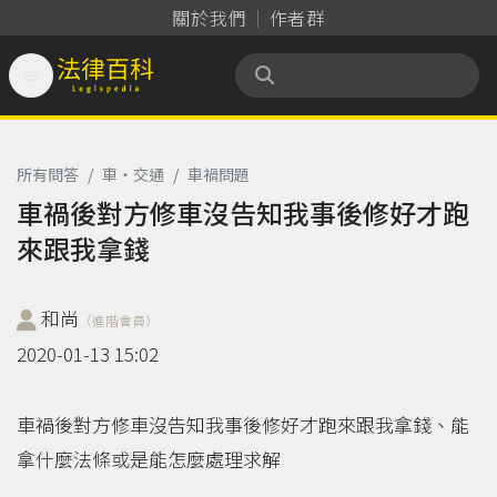
關於我們
作者群

法律百科 Legispedia
所有問答
/
車‧交通
/
車禍問題
車禍後對方修車沒告知我事後修好才跑
來跟我拿錢
和尚
（進階會員）
2020-01-13 15:02
車禍後對方修車沒告知我事後修好才跑來跟我拿錢、能
拿什麼法條或是能怎麼處理求解