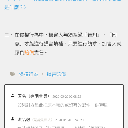
是什麼？〉
在侵權行為中，被害人無須經過「告知」、「同
意」才能進行損害填補，只要進行請求，加害人就
應負
賠償
責任。
侵權行為
，
損害賠償

匿名（進階會員）
2020-05-20 02:08:12
如果對方趁此把原本壞的或沒有的配件一併算呢

洪品毅
（認證法律人）
2020-05-20 06:49:23