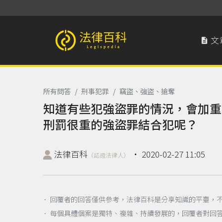
文

法律百科 Legispedia
所有問答
/
刑事犯罪
/
竊盜、強盜、搶奪
知道有些犯強盜罪的情況，會加重
刑罰很重的強盜罪結合犯呢？
法律百科
‧
2020-02-27 11:05
（認證法律人）
． 回覆者的回答僅供參考，法律百科是分享知識的平臺，
． 每個具體個案是獨特、複雜、持續發展的，回覆者對回