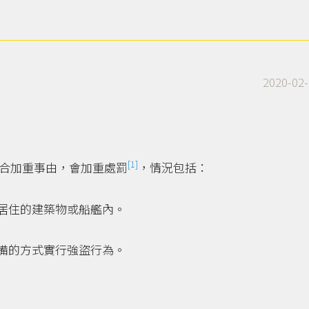
2020-02-
[1]
合加重事由，會加重處罰
，情況包括：
居住的建築物或船艦內。
備的方式實行強盜行為。