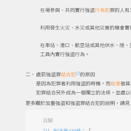
在場參與、共同實行強盜
行為犯
罪的人有
利用發生火災、水災或其他災害的機會實
在車站、港口、航空站或其他供水、陸、
工具內實行強盜行為。
[2]
處罰強盜罪
結合犯
的原因
是因為犯罪者利用強盜的時機，而
故意
做其
犯罪結合另外成為一個獨立的法條，並處以
更多關於加重強盜和強盜罪結合犯的說明，請見
註腳
刑法第330條
：「