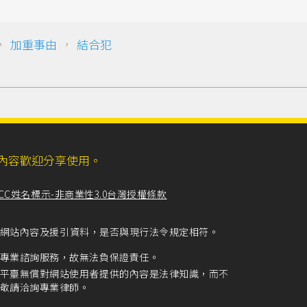
，
加重事由
，
結合犯
ll，網站內容歡迎分享使用。
CC姓名標示-非商業性3.0台灣授權條款
留意網站內容及援引資料，是否與現行法令規定相符。
專業諮詢服務，故無法負保證責任。
平臺無償對網站使用者提供的內容是法律知識，而不
敬請洽詢專業律師。