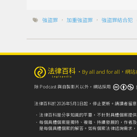
強盜罪
，
加重強盜罪
，
強盜罪結合犯
‧
By all and for a
除 Podcast 與自製影片以外，網站採用
法律百科於2026年5月1日起，停止更新。請讀者
法律百科是分享知識的平臺，不針對具體個案提供
每個具體個案是獨特、複雜、持續發展的，作者及
是每個具體個案的解答。如有個案法律諮詢需求，