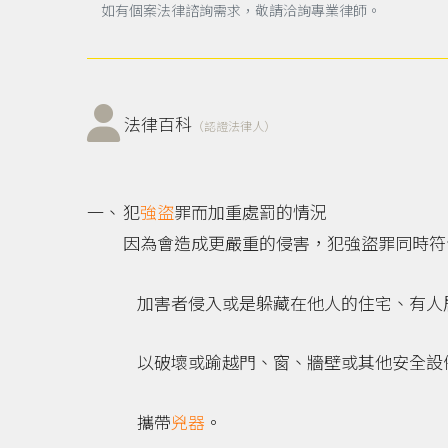
如有個案法律諮詢需求，敬請洽詢專業律師。
法律百科
（認證法律人）
犯
強盜
罪而加重處罰的情況
因為會造成更嚴重的侵害，犯強盜罪同時符
加害者侵入或是躲藏在他人的住宅、有人
以破壞或踰越門、窗、牆壁或其他安全設
攜帶
兇器
。