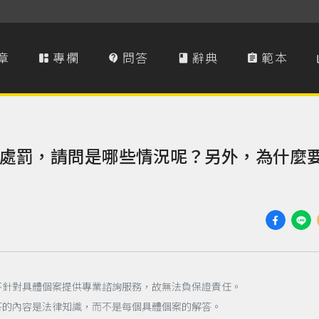
章
專欄
問答
辭典
範本




處罰，請問是哪些情況呢？另外，為什麼
不針對具體個案提供專業諮詢服務，故無法負保證責任。
答的內容是法律知識，而不是每個具體個案的解答。