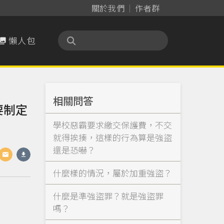
關於我們
作者群
懶人包

相關問答
要制定
學校惡霸要求繳交保護費，不交
就得挨揍，這樣的行為算是強盜
還是恐嚇？
什麼樣的情況，屬於加重強盜？
什麼是準強盜罪？就是強盜罪
嗎？