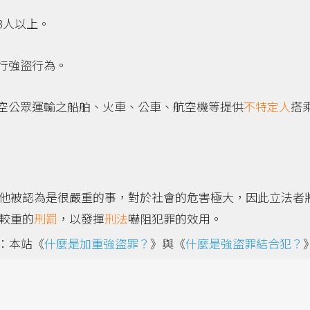
3人以上。
行強盜行為。
空公眾運輸之船舶、火車、公車、航空機等提供
不特定人
搭
他被認為是很嚴重的事，對於社會的危害極大，因此立法者
較重的
刑罰
，以發揮
刑法
嚇阻犯罪的效用。
：本站《
什麼是加重強盜罪？
》與《
什麼是強盜罪結合犯？