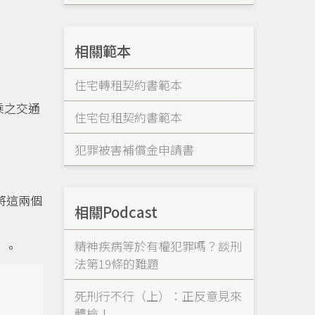
相關範本
住宅轉租契約書範本
乘之交通
住宅包租契約書範本
犯罪被害補償金申請書
將這兩個
相關Podcast
精神疾病等於有權犯罪嗎？談刑
》。
法第19條的難題
死刑行不行（上）：正反意見來
體檢！