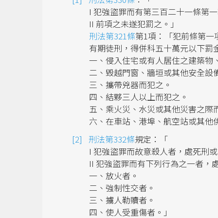
I 犯強盜罪而有第三百二十一條第
II 前項之未遂犯罰之。」
刑法第321條
第1項：「犯前條第一
有期徒刑，得併科五十萬元以下罰
一、侵入住宅或有人居住之建築物
二、毀越門窗、牆垣或其他安全設
三、攜帶兇器而犯之。
四、結夥三人以上而犯之。
五、乘火災、水災或其他災害之際
六、在車站、港埠、航空站或其他
刑法第332條
規定：「
I 犯強盜罪而故意殺人者，處死刑
II 犯強盜罪而有下列行為之一者
一、放火者。
二、強制性交者。
三、擄人勒贖者。
四、使人受重傷者。」