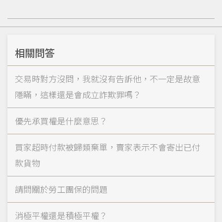
相關問答
交易時對方沒問，我就沒有告訴他，不一定是故意
隱瞞，這樣還是會成立詐欺罪嗎？
優先承買權是什麼意思？
買家超時付款被歸類棄單，賣家表示不會寄出已付
款貨物
請問關於勞工團保的問題
消極平權還是積極平權？