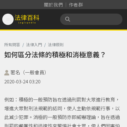
關於我們
作者群

法律百科 Legispedia
所有問答
/
法律入門
/
法律原則
如何區分法條的積極和消極意義？
匿名（一般會員）
2020-03-24 03:20
例如：積極的一般預防旨在透過刑罰對大眾進行教育，
增進大眾對刑法規範的認同，使人主動依規範行事，以
此減少犯罪。消極的一般預防亦即威嚇理論，旨在透過
刑罰的嚴厲性和迅速性來警惕社會大眾，使人們因害怕