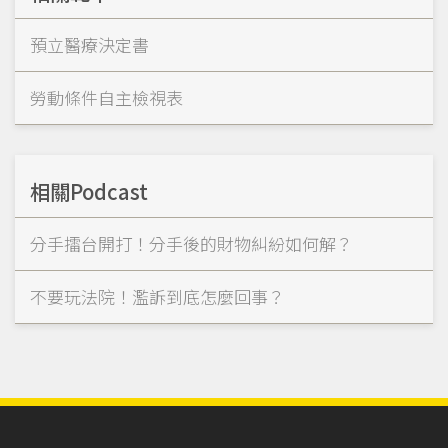
預立醫療決定書
勞動條件自主檢視表
相關Podcast
分手擂台開打！分手後的財物糾紛如何解？
不要玩法院！濫訴到底怎麼回事？