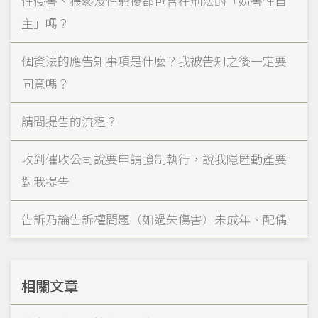
性侵害、猥褻及性騷擾都包含在刑法的「妨害性自
主」嗎？
個資法的應告知事項是什麼？我被告知之後一定要
同意嗎？
請問提告的流程？
收到催收公司說要申請強制執行，說我隱匿動產要
對我提告
告訴乃論告訴權問題（如過失傷害）未成年、配偶
相關文章