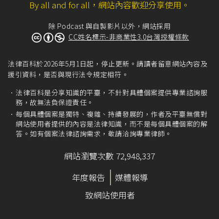
By all and for all，網站內容歡迎分享使用。
除 Podcast 與自製影片以外，網站採用
CC姓名標示-非商業性3.0台灣授權條款
法律百科於2026年5月1日起，停止更新。請讀者留意網站內容及
援引資料，是否與現行法令規定相符。
法律百科是分享知識的平臺，不針對具體個案提供專業諮詢服
務，故無法負保證責任。
每個具體個案是獨特、複雜、持續發展的，作者及平臺無償對
網站使用者提供的內容是法律知識，而不是每個具體個案的解
答。如有個案法律諮詢需求，敬請洽詢專業律師。
網站瀏覽次數 72,948,337
年度報告
媒體報導
致網站使用者