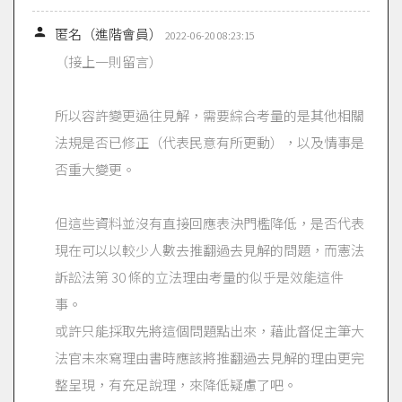

匿名（進階會員）
2022-06-20 08:23:15
（接上一則留言）
所以容許變更過往見解，需要綜合考量的是其他相關
法規是否已修正（代表民意有所更動），以及情事是
否重大變更。
但這些資料並沒有直接回應表決門檻降低，是否代表
現在可以以較少人數去推翻過去見解的問題，而憲法
訴訟法第 30 條的立法理由考量的似乎是效能這件
事。
或許只能採取先將這個問題點出來，藉此督促主筆大
法官未來寫理由書時應該將推翻過去見解的理由更完
整呈現，有充足說理，來降低疑慮了吧。