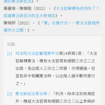
後的憲法訴訟法
》。
黃蓮瑛、陳婉榕（2021），《
大法官解釋為何消失了？
認識憲法訴訟法的五大新規定
》。
陳琦姸（2021），《
「憲」在進行式－－憲法法庭程序
運作大公開！
》。
註腳
司法院大法官審理案件法
第14條第1項：「大法
官解釋憲法，應有大法官現有總額三分之二之
出席，及出席人三分之二同意，方得通過。但
宣告命令牴觸憲法時，以出席人過半數同意行
之。」
憲法訴訟法第30條
：「判決，除本法別有規定
外，應經大法官現有總額三分之二以上參與評