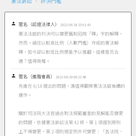
憲法訴訟
，
評決門檻

匿名（認證法律人）
2022-06-18 15:01:43
憲法法庭的判決可以變更舊制冠用「釋」字的解釋，
然而，過往以較高比例（人數門檻）作成的憲法解
釋，如今卻以較低比例便能予以推翻，這樣是否合
適？值得商榷。

匿名（進階會員）
2022-06-20 08:22:48
先進在 6/18 提出的問題，滿值得觀察憲法法庭後續的
運作。
關於司法院大法官過去對法規範審查的見解能否變更
的問題，依據憲法訴訟法第 42 條，第１項提到原則
上不得變更，第２項則規定例外可變更：「各法院、