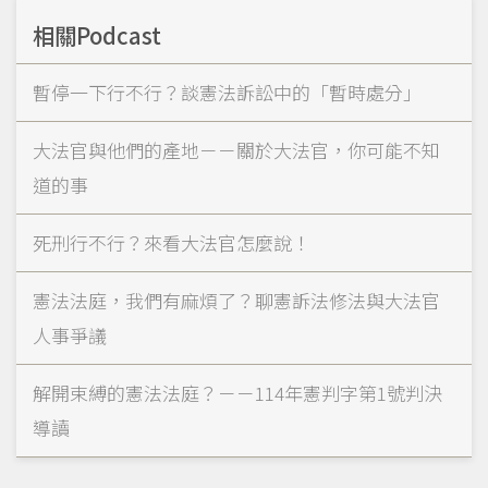
相關Podcast
暫停一下行不行？談憲法訴訟中的「暫時處分」
大法官與他們的產地－－關於大法官，你可能不知
道的事
死刑行不行？來看大法官怎麼說！
憲法法庭，我們有麻煩了？聊憲訴法修法與大法官
人事爭議
解開束縛的憲法法庭？－－114年憲判字第1號判決
導讀