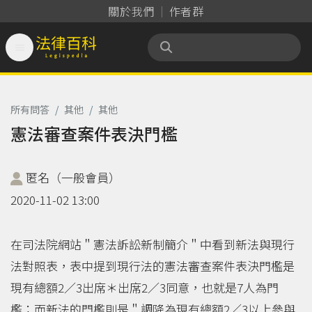
關於我們
作者群

法律百科 Legispedia
所有問答
/
其他
/
其他
憲法審查案件表決門檻
匿名（一般會員）
2020-11-02 13:00
在司法院網站＂憲法訴訟新制簡介＂中看到新法與現行
法對照表，表中提到現行法的憲法審查案件表決門檻是
現有總額2／3出席＊出席2／3同意，也就是7人為門
檻；而新法的門檻則是＂調降為現有總額2／3以上參與