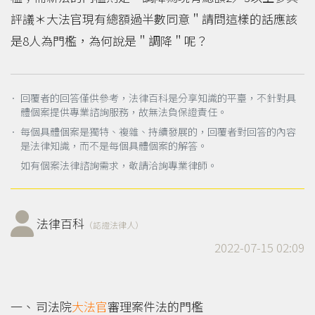
評議＊大法官現有總額過半數同意＂請問這樣的話應該
是8人為門檻，為何說是＂調降＂呢？
． 回覆者的回答僅供參考，法律百科是分享知識的平臺，不針對具
體個案提供專業諮詢服務，故無法負保證責任。
． 每個具體個案是獨特、複雜、持續發展的，回覆者對回答的內容
是法律知識，而不是每個具體個案的解答。
如有個案法律諮詢需求，敬請洽詢專業律師。
法律百科
（認證法律人）
2022-07-15 02:09
司法院
大法官
審理案件法的門檻