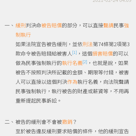
緩刑
判決命
被告
賠償
的部分，可以直接
聲請
民事
強
制執行
如果法院宣告被告緩刑，並依
刑法
第74條第2項第3
[1]
款命令被告賠錢給被害人
，這個
損害賠償
的可以
[2]
做為民事強制執行的
執行名義
，也就是說，如果
被告不按照判決所記載的金額、期限等付錢，被害
人可以直接以這個判決
作為
執行名義，向法院聲請
民事強制執行，執行被告的財產或薪資等，不用再
重新提起民事訴訟。
被告的緩刑會不會被
撤銷
？
至於被告違反緩刑要求賠償的條件，他的緩刑宣告