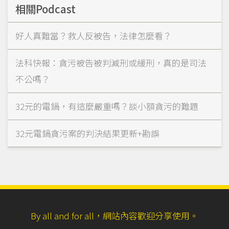
相關Podcast
好人真難當？救人反被告，法律怎麼看？
法科快報：貪污被告被判減刑或緩刑，真的是司法
不公嗎？
32元的電鍋，有這麼嚴重嗎？談小額貪污的難題
32元電鍋貪污案的判決結果更新+勘誤
By all and for all，網站內容歡迎分享使用。