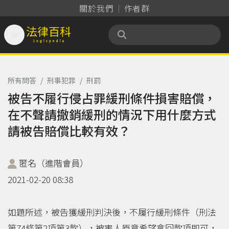
關於我們
作者群

法律百科 Legispedia
所有問答
/
刑事犯罪
/
刑罰
被告不履行侵占罪緩刑條件損害賠償，
在不聲請撤銷緩刑的情況下用什麼方式
請被告賠償比較有效？
匿名（進階會員）
2021-02-20 08:38
如題所述，被告獲緩刑判決後，不履行緩刑條件（刑法
第74條第2項第3款），被害人原意希望拿回款項即可，