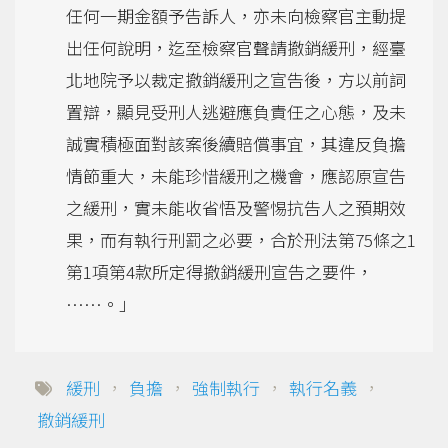
任何一期金額予告訴人，亦未向檢察官主動提
出任何說明，迄至檢察官聲請撤銷緩刑，經臺
北地院予以裁定撤銷緩刑之宣告後，方以前詞
置辯，顯見受刑人逃避應負責任之心態，及未
誠實積極面對該案後續賠償事宜，其違反負擔
情節重大，未能珍惜緩刑之機會，應認原宣告
之緩刑，實未能收省悟及警惕抗告人之預期效
果，而有執行刑罰之必要，合於刑法第75條之1
第1項第4款所定得撤銷緩刑宣告之要件，
……。」
緩刑
，
負擔
，
強制執行
，
執行名義
，
撤銷緩刑