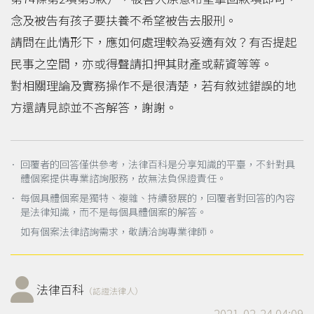
念及被告有孩子要扶養不希望被告去服刑。
請問在此情形下，應如何處理較為妥適有效？有否提起
民事之空間，亦或得聲請扣押其財產或薪資等等。
對相關理論及實務操作不是很清楚，若有敘述錯誤的地
方還請見諒並不吝解答，謝謝。
． 回覆者的回答僅供參考，法律百科是分享知識的平臺，不針對具
體個案提供專業諮詢服務，故無法負保證責任。
． 每個具體個案是獨特、複雜、持續發展的，回覆者對回答的內容
是法律知識，而不是每個具體個案的解答。
如有個案法律諮詢需求，敬請洽詢專業律師。
法律百科
（認證法律人）
2021-02-24 04:09