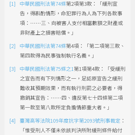
中華民國刑法第74條
第2項第3款：「緩刑宣
告，得斟酌情形，命犯罪行為人為下列各款事
項：……三、向被害人支付相當數額之財產或
非財產上之損害賠償。」
中華民國刑法第74條
第4項：「第二項第三款、
第四款得為民事強制執行名義。」
中華民國刑法第75條之1
第1項第4款：「受緩刑
之宣告而有下列情形之一，足認原宣告之緩刑
難收其預期效果，而有執行刑罰之必要者，得
撤銷其宣告：……四、違反第七十四條第二項
第一款至第八款所定負擔情節重大者。」
臺灣高等法院109年度抗字第2093號刑事裁定
：
「惟受刑人不僅未依該判決所附緩刑條件給付