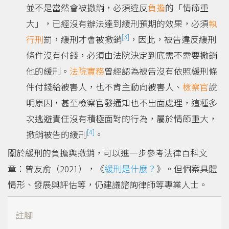
並不是當然會被撤銷，必須違反
負擔
的「情節重
大」，已經沒有辦法達到緩刑預期的效果，必須
執
[3]
行刑
罰，緩刑才會被撤銷
，因此，被告違反緩刑
條件沒有付錢，必須由法院決定到底需不需要撤銷
他的緩刑。
法院實務
曾經認為被告沒有依照緩刑條
件付錢給被害人，也不肯主動向被害人、
檢察官
說
明原因，甚至檢察官發通知也不出面處理，這種多
次逃避責任沒有積極面對的行為，屬於情節重大，
[4]
撤銷被告的緩刑
。
關於緩刑的負擔與撤銷，可以進一步參考法律百科文
章：曾友俞（2021），《
緩刑是什麼？
》。但個案具體
情形、發展與評估等，仍建議諮詢律師等專業人士。
註腳