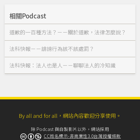
相關Podcast
道歉的一百種方法？－－關於道歉，法律怎麼說？
法科快報－－誹謗行為該不該處罰？
法科快報：法人也是人－－聊聊法人的冷知識
By all and for all，網站內容歡迎分享使用。
除 Podcast 與自製影片以外，網站採用
CC姓名標示-非商業性3.0台灣授權條款