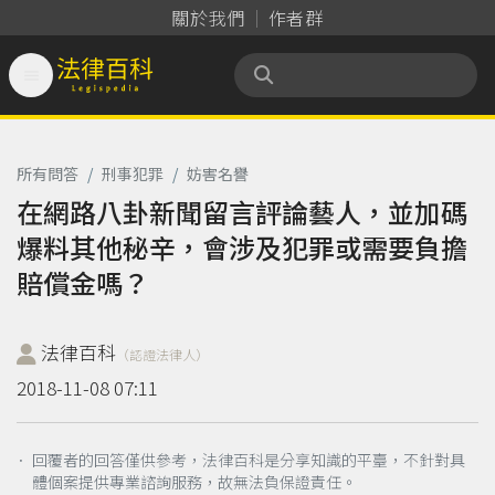
關於我們
作者群

法律百科 Legispedia
所有問答
/
刑事犯罪
/
妨害名譽
在網路八卦新聞留言評論藝人，並加碼
爆料其他秘辛，會涉及犯罪或需要負擔
賠償金嗎？
法律百科
（認證法律人）
2018-11-08 07:11
． 回覆者的回答僅供參考，法律百科是分享知識的平臺，不針對具
體個案提供專業諮詢服務，故無法負保證責任。