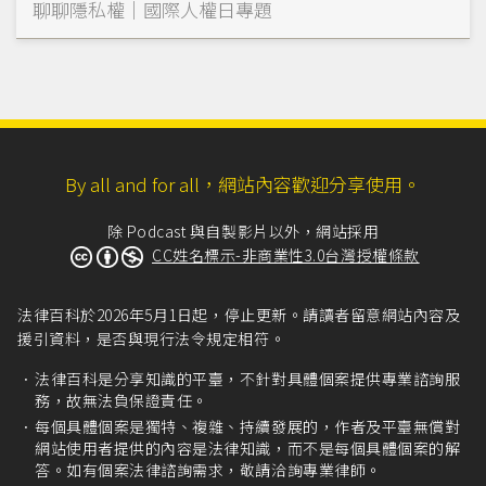
聊聊隱私權｜國際人權日專題
By all and for all，網站內容歡迎分享使用。
除 Podcast 與自製影片以外，網站採用
CC姓名標示-非商業性3.0台灣授權條款
法律百科於2026年5月1日起，停止更新。請讀者留意網站內容及
援引資料，是否與現行法令規定相符。
法律百科是分享知識的平臺，不針對具體個案提供專業諮詢服
務，故無法負保證責任。
每個具體個案是獨特、複雜、持續發展的，作者及平臺無償對
網站使用者提供的內容是法律知識，而不是每個具體個案的解
答。如有個案法律諮詢需求，敬請洽詢專業律師。