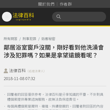
關於我們
作者群

法律百科 Legispedia
所有問答
/
刑事犯罪
/
妨害秘密
鄰居浴室窗戶沒關，剛好看到他洗澡會
涉及犯罪嗎？如果是拿望遠鏡看呢？
法律百科
（認證法律人）
2018-11-08 07:32
． 回覆者的回答僅供參考，法律百科是分享知識的平臺，不針對具
體個案提供專業諮詢服務，故無法負保證責任。
． 每個具體個案是獨特、複雜、持續發展的，回覆者對回答的內容