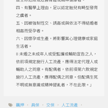
四、有醫學上理由，足以認定胎兒有畸型發育
之虞者。
五、因被強制性交、誘姦或與依法不得結婚者
相姦而受孕者。
六、因懷孕或生產，將影響其心理健康或家庭
生活者。
II 未婚之未成年人或受監護或輔助宣告之人，
依前項規定施行人工流產，應得法定代理人或
輔助人之同意。有配偶者，依前項第六款規定
施行人工流產，應得配偶之同意。但配偶生死
不明或無意識或精神錯亂者，不在此限。」
羈押
，
具保
，
交保
，
人工流產
，