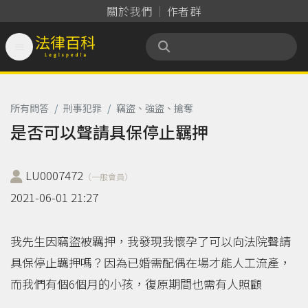
關於我們
作者群

法律百科 Legispedia
所有問答
/
刑事犯罪
/
竊盜、強盜、搶奪
是否可以聲請具保停止羈押
LU0007472
（一般會員）
2021-06-01 21:27
我先生因竊盜被羈押，我發現我懷孕了可以向法院聲請
具保停止羈押嗎？因為已婚需配偶在場才能人工流產，
而我們有個6個月的小孩，復原期間也需有人照顧