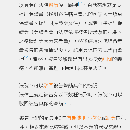
[1]
以具保向法院
聲請
停止羈押
，白話來說就是要
提出保證書（找到案件轄區當地的可靠人士填寫
保證書、提出財產證明文件），或者直接提出保
證金（保證金會由法院依據被告所涉及的犯罪、
財務狀況等因素來考量），然後經過法院綜合考
量被告的各種情況後，才能用具保的方式代替羈
[2]
押
。當然，被告後續還是有出庭接受
訊問
的義
務，不能無正當理由拒絕出庭甚至逃亡。
法院不可以
駁回
被告聲請具保的情況
法律上規定被告有以下幾種情形時，法院不可以
[3]
駁回被告具保的聲請
：
被告所犯的是最重3年
有期徒刑
、
拘役
或
罰金
的犯
罪，相對來說比較輕微。但以本題的狀況來說，