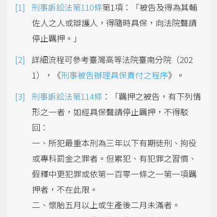
刑事訴訟法第110條
第1項：「被告及得為其輔
佐人之人或辯護人，得隨時具保，向法院聲請
停止羈押。」
詳細流程可參考臺灣高等法院臺南分院（202
1），《
刑事被告辦理具保責付之程序
》。
刑事訴訟法第114條
：「羈押之被告，有下列情
形之一者，如經具保聲請停止羈押，不得駁
回：
一、所犯最重本刑為三年以下有期徒刑、拘役
或專科罰金之罪者。但累犯、有犯罪之習慣、
假釋中更犯罪或依第一百零一條之一第一項羈
押者，不在此限。
二、懷胎五月以上或生產後二月未滿者。