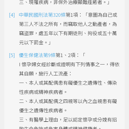
三、現罹疾病，非保外治療顯難痊癒者。」
中華民國刑法第320條
第1項：「意圖為自己或
第三人不法之所有，而竊取他人之動產者，為
竊盜罪，處五年以下有期徒刑、拘役或五十萬
元以下罰金。」
優生保健法第9條
第1、2項：「
I 懷孕婦女經診斷或證明有下列情事之一，得依
其自願，施行人工流產：
一、本人或其配偶患有礙優生之遺傳性、傳染
性疾病或精神疾病者。
二、本人或其配偶之四親等以內之血親患有礙
優生之遺傳性疾病者。
三、有醫學上理由，足以認定懷孕或分娩有招
致生命危險或危害身體或精神健康者。