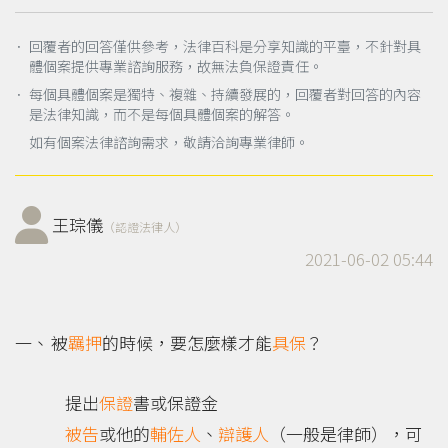
． 回覆者的回答僅供參考，法律百科是分享知識的平臺，不針對具
體個案提供專業諮詢服務，故無法負保證責任。
． 每個具體個案是獨特、複雜、持續發展的，回覆者對回答的內容
是法律知識，而不是每個具體個案的解答。
如有個案法律諮詢需求，敬請洽詢專業律師。
王琮儀
（認證法律人）
2021-06-02 05:44
被
羈押
的時候，要怎麼樣才能
具保
？
提出
保證
書或保證金
被告
或他的
輔佐人
、
辯護人
（一般是律師），可