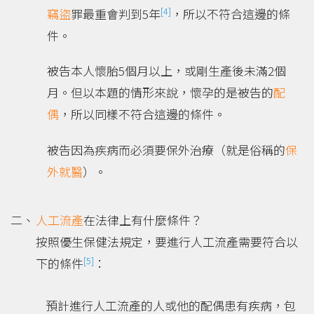
[4]
竊盜
罪最重會判到5年
，所以不符合這邊的條
件。
被告本人懷胎5個月以上，或剛生產後未滿2個
月。但以本題的情形來說，懷孕的是被告的
配
偶
，所以同樣不符合這邊的條件。
被告因為疾病而必須要保外治療（就是俗稱的
保
外就醫
）。
人工流產
在法律上有什麼條件？
按照優生保健法規定，要進行人工流產需要符合以
[5]
下的條件
：
預計進行人工流產的人或他的配偶患有疾病，包