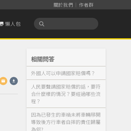
關於我們
作者群
懶人包

相關問答
外國人可以申請國家賠償嗎？
人民要聲請國家賠償的話，要符
合什麼樣的情況？要經過哪些流
程？
因為已發生的車禍未將車輛移開
導致後方行車者自摔的責任歸屬
為何?