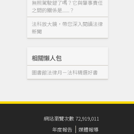
無照駕駛錯了嗎？它與肇事責任
之間的關係是......？
法科放大鏡，帶您深入閱讀法律
新聞
相關懶人包
圖書館法律月－法科精選好書
網站瀏覽次數 72,919,011
年度報告
媒體報導