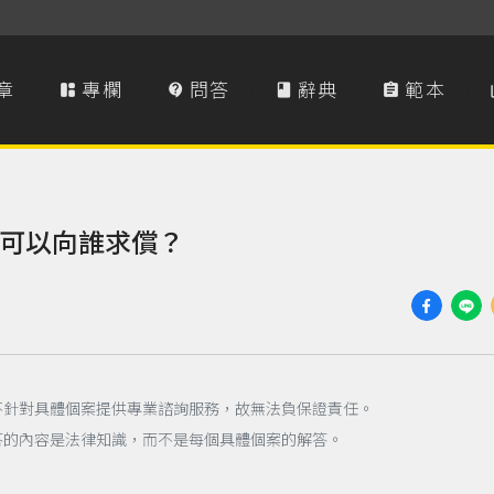
章
專欄
問答
辭典
範本




可以向誰求償？
不針對具體個案提供專業諮詢服務，故無法負保證責任。
答的內容是法律知識，而不是每個具體個案的解答。