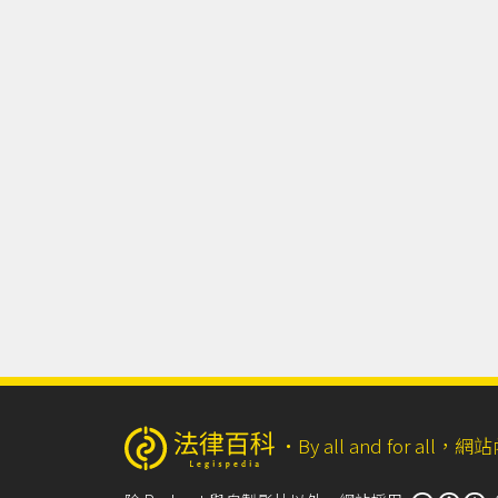
‧
By all and for a