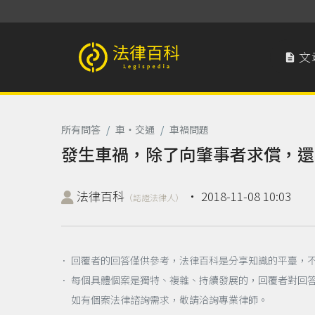
文

法律百科 Legispedia
所有問答
/
車‧交通
/
車禍問題
發生車禍，除了向肇事者求償，還
法律百科
‧
2018-11-08 10:03
（認證法律人）
． 回覆者的回答僅供參考，法律百科是分享知識的平臺，
． 每個具體個案是獨特、複雜、持續發展的，回覆者對回
如有個案法律諮詢需求，敬請洽詢專業律師。