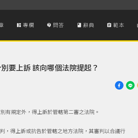
章
專欄
問答
辭典
範本




分別要上訴 該向哪個法院提起？
，除別有規定外，得上訴於管轄第二審之法院。
一審裁判，得上訴或抗告於管轄之地方法院，其審判以合議行