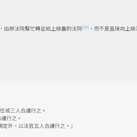
[19]
，由原法院幫忙轉呈給上級審的法院
，而不是直接向上級
獨任或三人合議行之。
合議行之。
有規定外，以法官五人合議行之。」