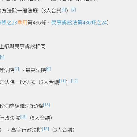
[4]
[5]
地方法院一般法庭（3人合議
）
6條之23
準用
第436條、
民事訴訟法第436條之24
）
上都與民事訴訟相同
[9]
[7]
[9]
等法院
→ 最高法院
[11]
[12]
地方法院一般法庭（3人合議
）
[13]
政法院組織法第3條
[15]
高行政法院
（5人合議）
[18]
）→ 高等行政法院
（3人合議）