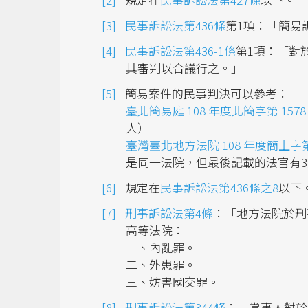
民事訴訟法第436條
第1項：「簡易
民事訴訟法第436-1條
第1項：「對
其審判以合議行之。」
簡易案件的民事判決可以參考：
臺北簡易庭 108 年度北簡字第 157
人）
臺灣臺北地方法院 108 年度簡上字第
是同一法院，但最後記載的法官有
規定在
民事訴訟法第436條之8
以下
刑事訴訟法第4條
：「地方法院於刑
高等法院：
一、內亂罪。
二、外患罪。
三、妨害國交罪。」
刑事訴訟法第344條
：「當事人對於