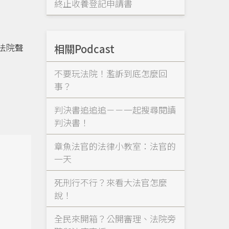
終止收養登記申請書
相關Podcast
法院聲
不要玩法院！濫訴到底怎麼回
事？
判決書追追追－－一起搜尋閱讀
判決書！
章魚法官的法律小教室：法官的
一天
死刑行不行？來看大法官怎麼
說！
全民來開箱？公開審理、法院旁