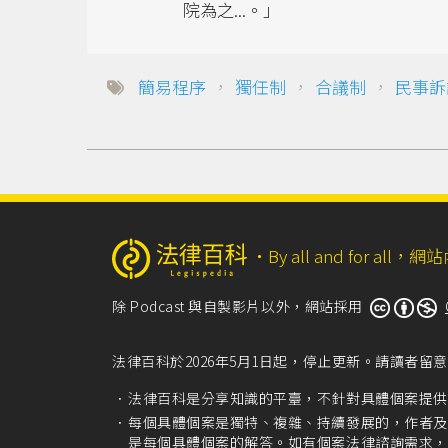
院為之...。」
簡易程序
，
獨任制
，
合議制
，
民事訴
‧
By all and for a
除 Podcast 與自製影片以外，網站採用
法律百科於2026年5月1日起，停止更新。請讀者
法律百科是分享知識的平臺，不針對具體個案提供
每個具體個案是獨特、複雜、持續發展的，作者及
是每個具體個案的解答。如有個案法律諮詢需求，