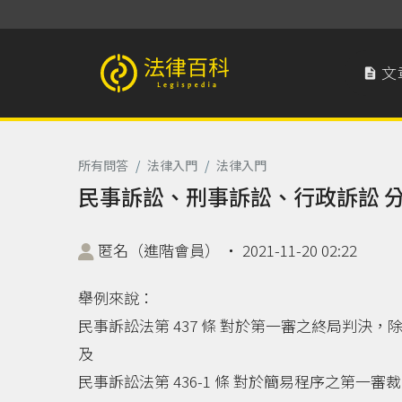
文

法律百科 Legispedia
所有問答
/
法律入門
/
法律入門
民事訴訟、刑事訴訟、行政訴訟 
匿名（進階會員）
‧
2021-11-20 02:22
舉例來說：
民事訴訟法第 437 條 對於第一審之終局判決
及
民事訴訟法第 436-1 條 對於簡易程序之第