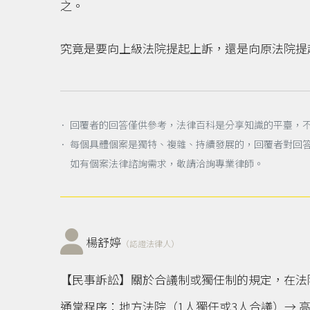
之。
究竟是要向上級法院提起上訴，還是向原法院提
． 回覆者的回答僅供參考，法律百科是分享知識的平臺，
． 每個具體個案是獨特、複雜、持續發展的，回覆者對回
如有個案法律諮詢需求，敬請洽詢專業律師。
楊舒婷
（認證法律人）
【民事訴訟】關於合議制或獨任制的規定，在法
通常程序：地方法院（1人獨任或3人合議）→ 高