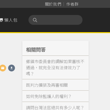
關於我們
作者群
懶人包

相關問答
鄉鎮市委員會的調解如果審核不
通過，就完全沒有法律效力了
嗎？
既判力擴張及再審相關
如何免除監護人的權利？
請問台灣法官總共有多少人呢？