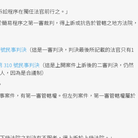
訴訟程序在獨任法官前行之。」
於簡易程序之第一審裁判，得上訴或抗告於管轄之地方法院，
8 號民事判決
（這是一審判決，判決最後所記載的法官只有1
 310 號民事判決
（這是上開案件上訴後的二審判決，仍然
3人，因為是合議制）
。
事案件，有第一審管轄權。但左列案件，第一審管轄權屬於
下級法院之判決有不服者，得上訴於上級法院。」