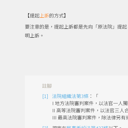
【提起
上訴
的方式】
要注意的是，提起上訴都是先向「原法院」提起
明上訴。
註腳
法院組織法第3條
：「
I 地方法院審判案件，以法官一人
II 高等法院審判案件，以法官三人
III 最高法院審判案件，除法律另
規定在
民事訴訟法第427條
以下。