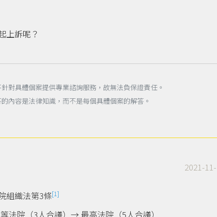
起上訴呢？
不針對具體個案提供專業諮詢服務，故無法負保證責任。
答的內容是法律知識，而不是每個具體個案的解答。
2021-11-
[1]
院組織法第3條
等法院（3人合議）→ 最高法院（5人合議）