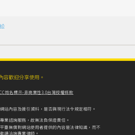
訟
ll，網站內容歡迎分享使用。
CC姓名標示-非商業性3.0台灣授權條款
留意網站內容及援引資料，是否與現行法令規定相符。
專業諮詢服務，故無法負保證責任。
平臺無償對網站使用者提供的內容是法律知識，而不
敬請洽詢專業律師。