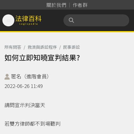
關於我們
作者群

法律百科 Legispedia
所有問答
/
救濟與訴訟程序
/
民事訴訟
如何立即知曉宣判結果?
匿名（進階會員）
2022-06-26 11:49
請問宣示判決當天
若雙方律師都不到場聽判