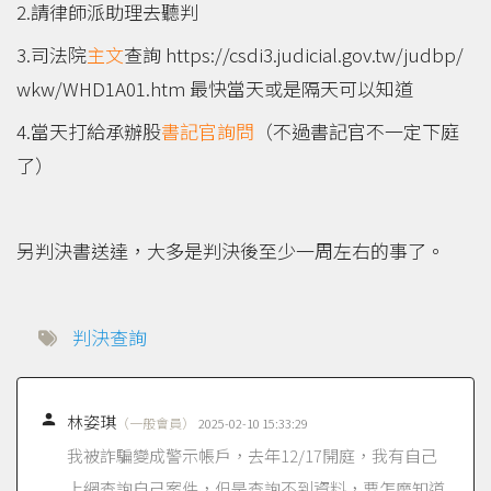
2.請律師派助理去聽判
3.司法院
主文
查詢 https://csdi3.judicial.gov.tw/judbp/
wkw/WHD1A01.htm 最快當天或是隔天可以知道
4.當天打給承辦股
書記官
詢問
（不過書記官不一定下庭
了）
另判決書送達，大多是判決後至少一周左右的事了。
判決查詢

林姿琪
（一般會員）
2025-02-10 15:33:29
我被詐騙變成警示帳戶，去年12/17開庭，我有自己
上網查詢自己案件，但是查詢不到資料，要怎麼知道