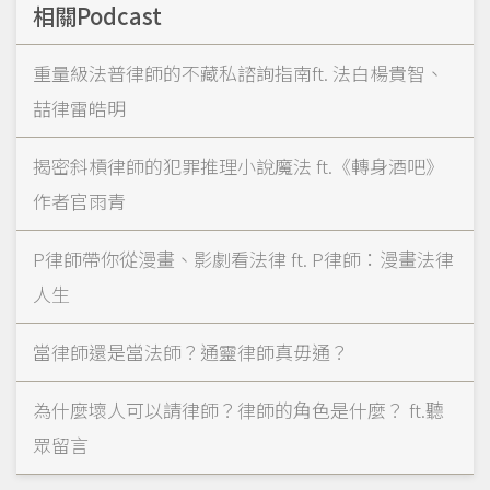
相關Podcast
重量級法普律師的不藏私諮詢指南ft. 法白楊貴智、
喆律雷皓明
揭密斜槓律師的犯罪推理小說魔法 ft.《轉身酒吧》
作者官雨青
P律師帶你從漫畫、影劇看法律 ft. P律師：漫畫法律
人生
當律師還是當法師？通靈律師真毋通？
為什麼壞人可以請律師？律師的角色是什麼？ ft.聽
眾留言