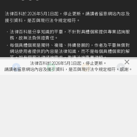
法律百科於2026年5月1日起，停止更新。請讀者留意網站內容及
援引資料，是否與現行法令規定相符。
法律百科是分享知識的平臺，不針對具體個案提供專業諮詢服
務，故無法負保證責任。
每個具體個案是獨特、複雜、持續發展的，作者及平臺無償對
網站使用者提供的內容是法律知識，而不是每個具體個案的解
答。如有個案法律諮詢需求，敬請洽詢專業律師。
×
法律百科於2026年5月1日起，停止更新。
請讀者留意網站內容及援引資料，是否與現行法令規定相符。感謝。
網站瀏覽次數 72,957,637
年度報告
媒體報導
致網站使用者