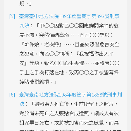
疑。」
臺灣臺中地方法院109年度豐簡字第393號刑事
判決
：「甲○○因對乙○○回應詢問案件的態
度不滿，突然情緒高漲……向乙○○辱以：
『幹你娘，老機掰』……且基於恐嚇危害安全
之犯意，向乙○○恫稱：『我祝福你出入平
安』等語，致乙○○心生畏懼……並將丙○○
手上之手機打落在地，致丙○○之手機螢幕保
護貼破裂毀損。」
臺灣臺南地方法院108年度簡字第1858號刑事判
決
：「遺照為人死亡後，生前所留下之照片，
對於尚未死亡之人張貼合成遺照，讓該人有被
詛咒早日死亡，或將被加害而死之感覺，而具