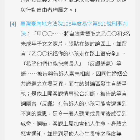
與行動自由者均屬之。」
臺灣臺南地方法院108年度易字第911號刑事判
決
：「甲○○……將自臉書截取之乙○○和3名
未成年子女之照片，張貼在該討論區上，並留
言『乙○○祝福你的小孩走在路上很安全』、
『希望他們也能快樂長大』（反諷語氣）等
語……被告與告訴人素未相識，因同性婚姻公
共議題之立場互異，而在該討論區發生言語爭
執；是依上開客觀情事綜合判斷，被告該等言
詞隱含（反諷）有告訴人的小孩可能會遭遇到
不測的意思，足令一般人聽聞或見聞後感受到
威脅、恫嚇，客觀上屬加害他人生命、身體之
惡害通知，並達到足使人心生畏怖之程度無