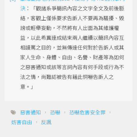
決
：「觀諸系爭簡訊內容之文字全文及前後脈
絡，客觀上僅係要求告訴人不要再為騷擾、毀
謗或輕舉妄動，不然將有人出面為其維護權
益，以此希冀達成結束兩人繼續以簡訊內容互
相謾罵之目的，並無傳達任何對於告訴人或其
家人生命、身體、自由、名譽、財產等為如何
之惡害通知或該等言詞內容有何手段或行為不
法之情，尚難認被告有藉此恫嚇告訴人之
意。」
惡害通知
，
恐嚇
，
恐嚇危害安全罪
，
妨害自由
，
反諷