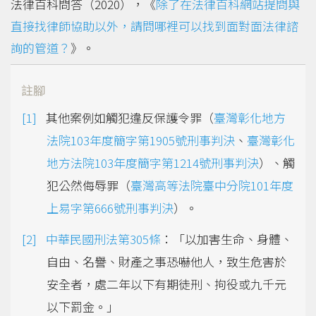
法律百科問答（2020），《
除了在法律百科網站提問與
直接找律師協助以外，請問哪裡可以找到面對面法律諮
詢的管道？
》。
註腳
其他案例如觸犯違反保護令罪（
臺灣彰化地方
法院103年度簡字第1905號刑事判決
、
臺灣彰化
地方法院103年度簡字第1214號刑事判決
）、觸
犯公然侮辱罪（
臺灣高等法院臺中分院101年度
上易字第666號刑事判決
）。
中華民國刑法第305條
：「以加害生命、身體、
自由、名譽、財產之事恐嚇他人，致生危害於
安全者，處二年以下有期徒刑、拘役或九千元
以下罰金。」