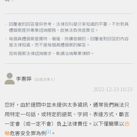
． 回覆者的回答僅供參考，法律百科是分享知識的平臺，不針對具
體個案提供專業諮詢服務，故無法負保證責任。
． 每個具體個案是獨特、複雜、持續發展的，回覆者對回答的內容
是法律知識，而不是每個具體個案的解答。
如有個案法律諮詢需求，敬請洽詢專業律師。
李惠婷
（認證法律人）
2022-12-23 10:23
您好，由於提問中並未提供太多資訊，通常我們無法只
用特定一句話，或特定的語氣、字詞、表達方式，斷言
一定會（或一定不會）負上法律責任。以下僅簡單以
恐
[1]
嚇
危害安全罪為例
。