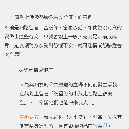
[2]
實務上涉及恐嚇危害安全罪
的案例
不論是網路留言、留紙條、當面放話，即使並沒有真的
要做出這些行為，只要客觀上一般人認為足以構成威
脅、足以讓對方感受到恐懼不安，就可能構成恐嚇危害
[3]
安全罪
。
被認定構成犯罪
因為與網友對公共議題的立場不同而發生爭執，
在網路上留言「祝福你的小孩走在路上很安
[4]
全」、「希望他們也能快樂長大
」。
告訴
對方「我祝福你出入平安」，但當下又以其
[5]
他言語辱罵對方，且有毀損物品的行為
。