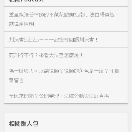
重量級法普律師的不藏私諮詢指南ft. 法白楊貴智、
喆律雷皓明
判決書追追追－－一起搜尋閱讀判決書！
死刑行不行？來看大法官怎麼說！
為什麼壞人可以請律師？律師的角色是什麼？ ft.聽
眾留言
全民來開箱？公開審理、法院旁聽與法庭直播
相關懶人包