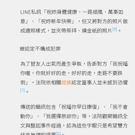
LINE私訊「祝妳身體健康、一路順風、萬事如
意」、「祝妳新年快樂」，但又將對方的照片做
[6]
成遺照樣式，並夾帶祭拜、燒金紙的照片
。
被認定不構成犯罪
為了替友人出氣而產生爭執，告訴對方「我祝福
你喔，你就好好的走，好好的走，走路不要跌
倒」，法院依相關
證據
認定當事人並未感到恐懼
[7]
。
傳送的簡訊包含「祝福你早日康復」、「我不會
動你」、「我選擇原諒你」等，法院觀察簡訊全
文與整起事件經過，認為這些字眼只是希望雙方
[8]
結束無謂的謾罵
。