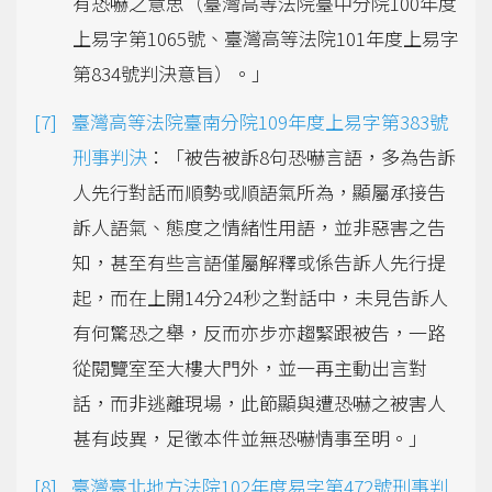
有恐嚇之意思（臺灣高等法院臺中分院100年度
上易字第1065號、臺灣高等法院101年度上易字
第834號判決意旨）。」
臺灣高等法院臺南分院109年度上易字第383號
刑事判決
：「被告被訴8句恐嚇言語，多為告訴
人先行對話而順勢或順語氣所為，顯屬承接告
訴人語氣、態度之情緒性用語，並非惡害之告
知，甚至有些言語僅屬解釋或係告訴人先行提
起，而在上開14分24秒之對話中，未見告訴人
有何驚恐之舉，反而亦步亦趨緊跟被告，一路
從閱覽室至大樓大門外，並一再主動出言對
話，而非逃離現場，此節顯與遭恐嚇之被害人
甚有歧異，足徵本件並無恐嚇情事至明。」
臺灣臺北地方法院102年度易字第472號刑事判