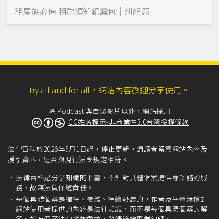
租屋族必備 租房須知錦囊包｜糾紛篇
By all and for all，網站內容歡迎分享使用。
除 Podcast 與自製影片以外，網站採用
CC姓名標示-非商業性3.0台灣授權條款
法律百科於2026年5月1日起，停止更新。請讀者留意網站內容及
援引資料，是否與現行法令規定相符。
法律百科是分享知識的平臺，不針對具體個案提供專業諮詢服
務，故無法負保證責任。
每個具體個案是獨特、複雜、持續發展的，作者及平臺無償對
網站使用者提供的內容是法律知識，而不是每個具體個案的解
答。如有個案法律諮詢需求，敬請洽詢專業律師。