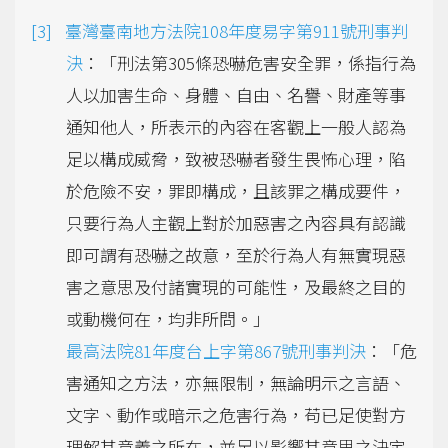
臺灣臺南地方法院108年度易字第911號刑事判
決
：「刑法第305條恐嚇危害安全罪，係指行為
人以加害生命、身體、自由、名譽、財產等事
通知他人，所表示的內容在客觀上一般人認為
足以構成威脅，致被恐嚇者發生畏怖心理，陷
於危險不安，罪即構成，且該罪之構成要件，
只要行為人主觀上對於加惡害之內容具有認識
即可謂有恐嚇之故意，至於行為人有無實現惡
害之意思及付諸實現的可能性，及最終之目的
或動機何在，均非所問。」
最高法院81年度台上字第867號刑事判決
：「危
害通知之方法，亦無限制，無論明示之言語、
文字、動作或暗示之危害行為，苟已足使對方
理解其意義之所在，並足以影響其意思之決定