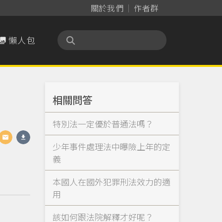
關於我們
作者群
懶人包

相關問答
特別法一定優於普通法嗎？
少年事件處理法中曝險上年的定
義
本國人在國外犯罪刑法效力的適
用
該如何跟法院解釋才好呢？