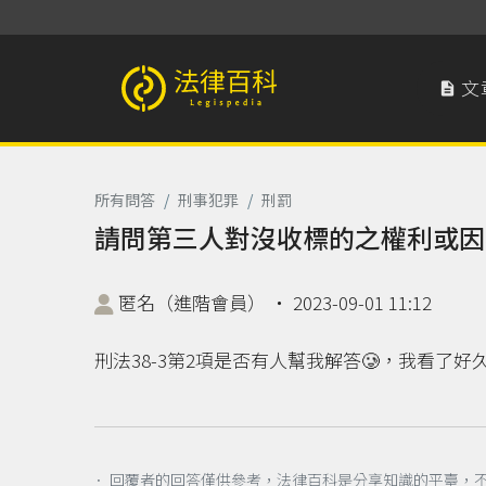
文

法律百科 Legispedia
所有問答
/
刑事犯罪
/
刑罰
請問第三人對沒收標的之權利或因
匿名（進階會員）
‧
2023-09-01 11:12
刑法38-3第2項是否有人幫我解答🥲，我看了好
． 回覆者的回答僅供參考，法律百科是分享知識的平臺，