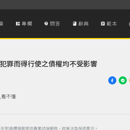
章
專欄
問答
辭典
範本




犯罪而得行使之債權均不受影響
久看不懂
不針對具體個案提供專業諮詢服務，故無法負保證責任。