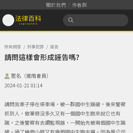
關於我們
作者群

法律百科 Legispedia
所有問答
/
刑事犯罪
/
誣告
請問這樣會形成誣告嗎?
匿名（進階會員）
2024-01-21 01:14
請問我車子停在停車場，被一群國中生踹破，後來警察
抓到人，做筆錄沒多久又有一個國中生跑來說它也有
踹，之後警察有去調監視器，一開始先被兩個國中生踹
破，過了幾個小時又有兩個國中生跑去摸，因為是公司