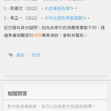
1、劉嘉宏（2022），＜
認識誣告罪
＞。
2、喬正一（2022），＜
刑法誣告罪面面觀
＞。
若您還有其他疑問，因為各案件的具體事實都不同，建
議準備相關資料
詢問
專業律師，會較有幫助。
誣告
，
刑法
相關問答
對方告我後敗訴，我可以反告對方犯誣告罪嗎？