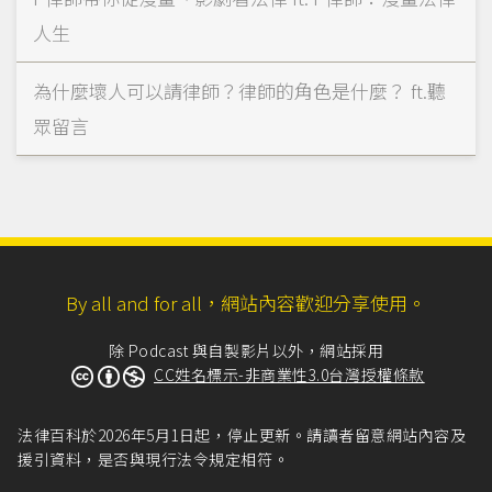
人生
為什麼壞人可以請律師？律師的角色是什麼？ ft.聽
眾留言
By all and for all，網站內容歡迎分享使用。
除 Podcast 與自製影片以外，網站採用
CC姓名標示-非商業性3.0台灣授權條款
法律百科於2026年5月1日起，停止更新。請讀者留意網站內容及
援引資料，是否與現行法令規定相符。