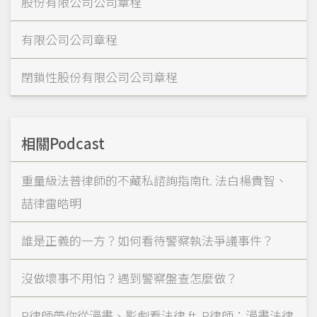
股份有限公司公司章程
有限公司公司章程
閉鎖性股份有限公司公司章程
相關Podcast
重量級法普律師的不藏私諮詢指南ft. 法白楊貴智、
喆律雷皓明
誰是正義的一方？如何看待警察執法爭議事件？
沒做壞事不用怕？遇到警察盤查怎麼做？
P律師帶你從漫畫、影劇看法律 ft. P律師：漫畫法律