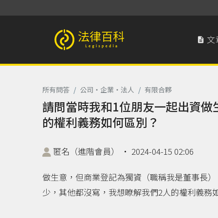
文

法律百科 Legispedia
所有問答
/
公司‧企業‧法人
/
有限合夥
請問當時我和1位朋友一起出資做
的權利義務如何區別？
匿名（進階會員）
‧
2024-04-15 02:06
做生意，但商業登記為獨資（職稱我是董事長）
少，其他都沒寫，我想瞭解我們2人的權利義務