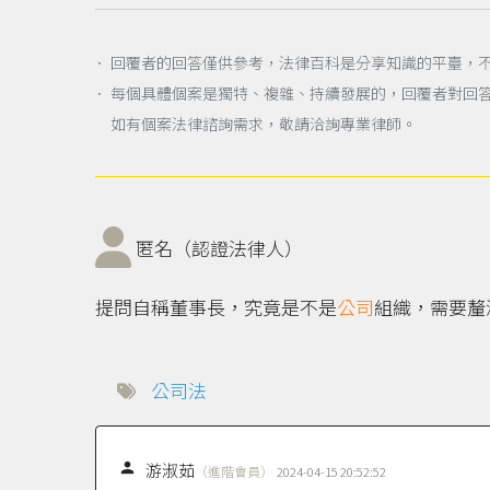
． 回覆者的回答僅供參考，法律百科是分享知識的平臺，
． 每個具體個案是獨特、複雜、持續發展的，回覆者對回
如有個案法律諮詢需求，敬請洽詢專業律師。
匿名（認證法律人）
提問自稱董事長，究竟是不是
公司
組織，需要釐
公司法

游淑茹
（進階會員）
2024-04-15 20:52:52