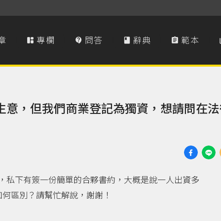
章
專欄
問答
辭典
範本




生意，但我們商業登記為獨資，想請問在法
，私下有簽一份簡單的合夥書約，大概是說一人出資多
如何區別？請幫忙解說，謝謝！