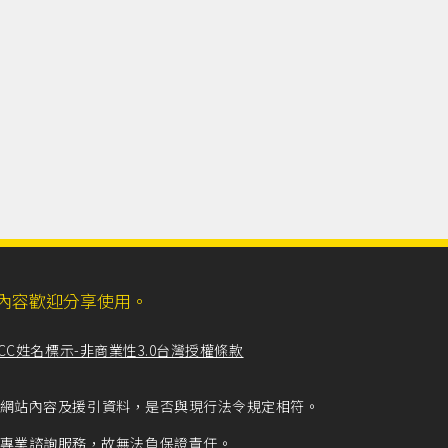
ll，網站內容歡迎分享使用。
CC姓名標示-非商業性3.0台灣授權條款
留意網站內容及援引資料，是否與現行法令規定相符。
專業諮詢服務，故無法負保證責任。