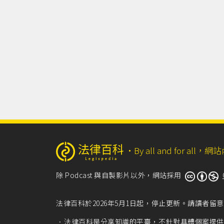
‧
By all and for a
除 Podcast 與自製影片以外，網站採用
法律百科於2026年5月1日起，停止更新。請讀者
法律百科是分享知識的平臺，不針對具體個案提供